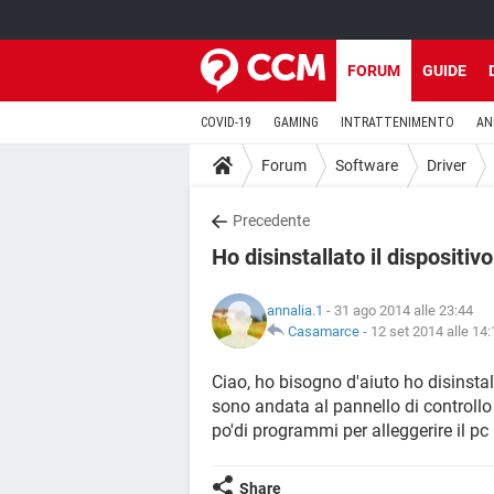
FORUM
GUIDE
COVID-19
GAMING
INTRATTENIMENTO
AN
Forum
Software
Driver
Precedente
Ho disinstallato il dispositiv
annalia.1
- 31 ago 2014 alle 23:44
Casamarce
-
12 set 2014 alle 14:
Ciao, ho bisogno d'aiuto ho disinstal
sono andata al pannello di controllo
po'di programmi per alleggerire il pc
Share