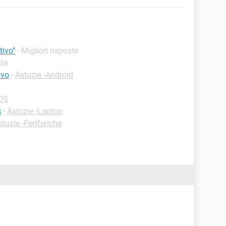
tivo"
- Migliori risposte
ste
ivo
-
Astuzie -Android
iOS
s
-
Astuzie -Laptop
stuzie -Periferiche