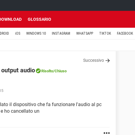
DOWNLOAD
GLOSSARIO
DROID
iOS
WINDOWS 10
INSTAGRAM
WHATSAPP
TIKTOK
FACEBOOK
Successivo
o output audio
Risolto
/Chiuso
15
lato il dispositivo che fa funzionare l'audio al pc
 e ho cancellato un