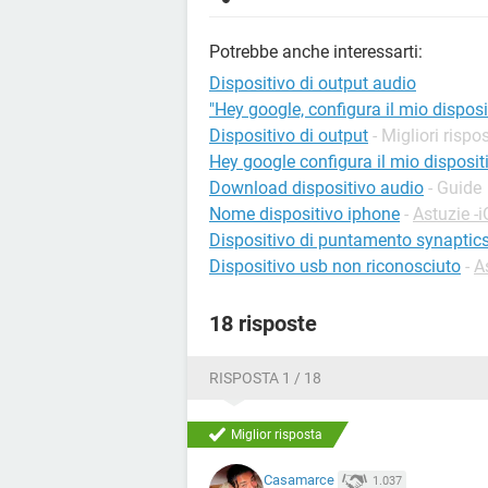
Potrebbe anche interessarti:
Dispositivo di output audio
"Hey google, configura il mio disposi
Dispositivo di output
- Migliori rispo
Hey google configura il mio disposit
Download dispositivo audio
- Guide
Nome dispositivo iphone
-
Astuzie -
Dispositivo di puntamento synaptic
Dispositivo usb non riconosciuto
-
A
18 risposte
RISPOSTA 1 / 18
Miglior risposta
Casamarce
1.037