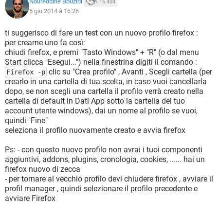
Noureddine Bouzidi
15.404
5 giu 2014 à 16:26
ti suggerisco di fare un test con un nuovo profilo firefox :
per crearne uno fa così:
chiudi firefox, e premi "Tasto Windows" + "R" (o dal menu
Start clicca "Esegui...") nella finestrina digiti il comando :
clic su "Crea profilo" , Avanti , Scegli cartella (per
Firefox -p
crearlo in una cartella di tua scelta, in caso vuoi cancellarla
dopo, se non scegli una cartella il profilo verrà creato nella
cartella di default in Dati App sotto la cartella del tuo
account utente windows), dai un nome al profilo se vuoi,
quindi "Fine"
seleziona il profilo nuovamente creato e avvia firefox
Ps: - con questo nuovo profilo non avrai i tuoi componenti
aggiuntivi, addons, plugins, cronologia, cookies, ...... hai un
firefox nuovo di zecca
- per tornare al vecchio profilo devi chiudere firefox , avviare il
profil manager , quindi selezionare il profilo precedente e
avviare Firefox