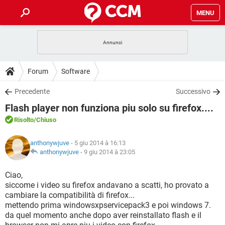
MENU
HOME
COVID-19
GAMING
GUIDE
Forum
Software
INTRATTENIMENTO
ANDROID
COVID-19
GAMING
DOWNLOAD
Precedente
Successivo
iOS
WINDOWS 10
INTRATTENIMENTO
ANDROID
Flash player non funziona piu solo su firefox....
INSTAGRAM
COVID-19
WHATSAPP
GAMING
FORUM
iOS
WINDOWS 10
Risolto
/Chiuso
TIKTOK
INTRATTENIMENTO
FACEBOOK
ANDROID
INSTAGRAM
COVID-19
WHATSAPP
GAMING
GLOSSARIO
HARDWARE
iOS
anthonywjuve
- 5 giu 2014 à 16:13
WINDOWS 10
TIKTOK
INTRATTENIMENTO
FACEBOOK
ANDROID
anthonywjuve
-
9 giu 2014 à 23:05
INSTAGRAM
COVID-19
WHATSAPP
GAMING
HARDWARE
iOS
WINDOWS 10
Ciao,
TIKTOK
INTRATTENIMENTO
FACEBOOK
ANDROID
siccome i video su firefox andavano a scatti, ho provato a
INSTAGRAM
WHATSAPP
cambiare la compatibilità di firefox...
HARDWARE
iOS
WINDOWS 10
TIKTOK
FACEBOOK
mettendo prima windowsxpservicepack3 e poi windows 7.
INSTAGRAM
WHATSAPP
da quel momento anche dopo aver reinstallato flash e il
HARDWARE