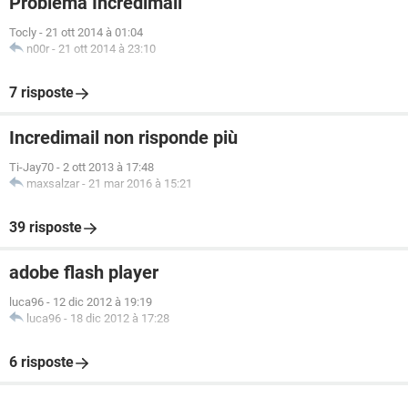
Problema Incredimail
Tocly
-
21 ott 2014 à 01:04
n00r
-
21 ott 2014 à 23:10
7 risposte
Incredimail non risponde più
Ti-Jay70
-
2 ott 2013 à 17:48
maxsalzar
-
21 mar 2016 à 15:21
39 risposte
adobe flash player
luca96
-
12 dic 2012 à 19:19
luca96
-
18 dic 2012 à 17:28
6 risposte