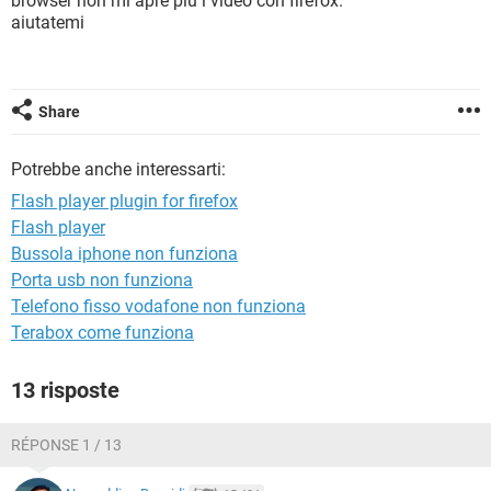
browser non mi apre piu i video con firefox.
TIKTOK
FACEBOOK
aiutatemi
HARDWARE
Share
Potrebbe anche interessarti:
Flash player plugin for firefox
Flash player
Bussola iphone non funziona
Porta usb non funziona
Telefono fisso vodafone non funziona
Terabox come funziona
13 risposte
RÉPONSE 1 / 13