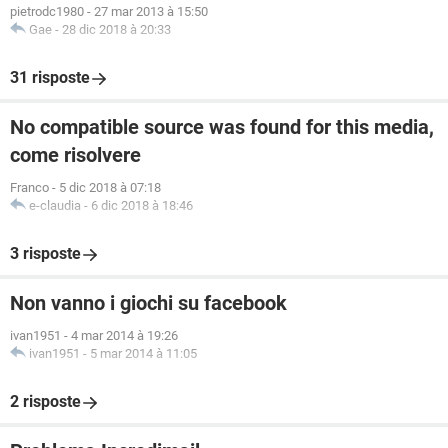
pietrodc1980
-
27 mar 2013 à 15:50
Gae
-
28 dic 2018 à 20:33
31 risposte
No compatible source was found for this media,
come risolvere
Franco
-
5 dic 2018 à 07:18
e-claudia
-
6 dic 2018 à 18:46
3 risposte
Non vanno i giochi su facebook
ivan1951
-
4 mar 2014 à 19:26
ivan1951
-
5 mar 2014 à 11:05
2 risposte