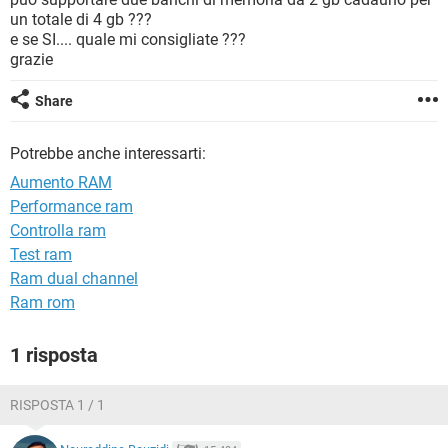
TIKTOK
FACEBOOK
un totale di 4 gb ???
e se SI.... quale mi consigliate ???
HARDWARE
grazie
Share
Potrebbe anche interessarti:
Aumento RAM
Performance ram
Controlla ram
Test ram
Ram dual channel
Ram rom
1 risposta
RISPOSTA 1 / 1