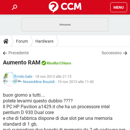
MENU
HOME
COVID-19
GAMING
GUIDE
Forum
Hardware
INTRATTENIMENTO
ANDROID
COVID-19
GAMING
DOWNLOAD
Precedente
Successivo
iOS
WINDOWS 10
INTRATTENIMENTO
ANDROID
Aumento RAM
INSTAGRAM
COVID-19
WHATSAPP
GAMING
Risolto
/Chiuso
FORUM
iOS
WINDOWS 10
TIKTOK
INTRATTENIMENTO
FACEBOOK
ANDROID
milo babi
- 18 nov 2013 alle 21:15
INSTAGRAM
COVID-19
WHATSAPP
GAMING
GLOSSARIO
Noureddine Bouzidi
-
19 nov 2013 alle 11:40
HARDWARE
iOS
WINDOWS 10
TIKTOK
INTRATTENIMENTO
FACEBOOK
ANDROID
INSTAGRAM
COVID-19
WHATSAPP
GAMING
buon giorno a tutti....
HARDWARE
iOS
WINDOWS 10
potete levarmi questo dubbio ????
TIKTOK
INTRATTENIMENTO
FACEBOOK
ANDROID
Il PC HP Pavilion a1429.it che ha un processore intel
INSTAGRAM
WHATSAPP
pentium D 930 Dual core
HARDWARE
iOS
WINDOWS 10
TIKTOK
FACEBOOK
e che di fabbrica dispone di due slot per una memoria
INSTAGRAM
WHATSAPP
standard di 1 gb,
HARDWARE
può supportare due banchi di memoria da 2 gb cadauno per