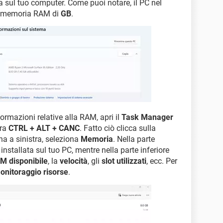
a sul tuo computer. Come puoi notare, il PC nel
na memoria RAM di
GB
.
formazioni relative alla RAM, apri il
Task Manager
era
CTRL + ALT + CANC
. Fatto ciò clicca sulla
na a sinistra, seleziona
Memoria
. Nella parte
installata sul tuo PC, mentre nella parte inferiore
M disponibile
, la
velocità
, gli
slot utilizzati
, ecc. Per
onitoraggio risorse
.