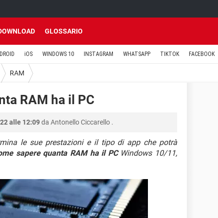
DOWNLOAD
GLOSSARIO
DROID
iOS
WINDOWS 10
INSTAGRAM
WHATSAPP
TIKTOK
FACEBOOK
RAM
nta RAM ha il PC
22 alle 12:09
da
Antonello Ciccarello
.
na le sue prestazioni e il tipo di app che potrà
ome sapere quanta RAM ha il PC
Windows 10/11,