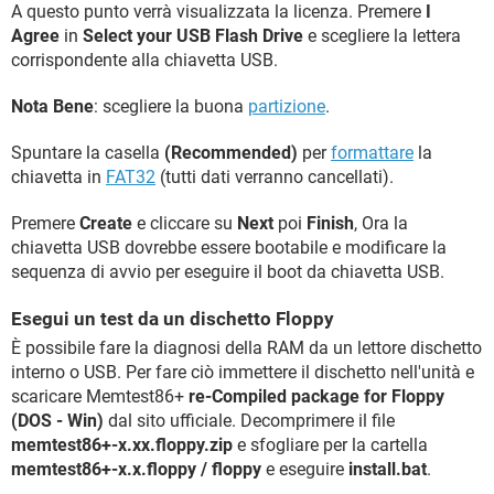
A questo punto verrà visualizzata la licenza. Premere
I
Agree
in
Select your USB Flash Drive
e scegliere la lettera
corrispondente alla chiavetta USB.
Nota Bene
: scegliere la buona
partizione
.
Spuntare la casella
(Recommended)
per
formattare
la
chiavetta in
FAT32
(tutti dati verranno cancellati).
Premere
Create
e cliccare su
Next
poi
Finish
, Ora la
chiavetta USB dovrebbe essere bootabile e modificare la
sequenza di avvio per eseguire il boot da chiavetta USB.
Esegui un test da un dischetto Floppy
È possibile fare la diagnosi della RAM da un lettore dischetto
interno o USB. Per fare ciò immettere il dischetto nell'unità e
scaricare Memtest86+
re-Compiled package for Floppy
(DOS - Win)
dal sito ufficiale. Decomprimere il file
memtest86+-x.xx.floppy.zip
e sfogliare per la cartella
memtest86+-x.x.floppy / floppy
e eseguire
install.bat
.