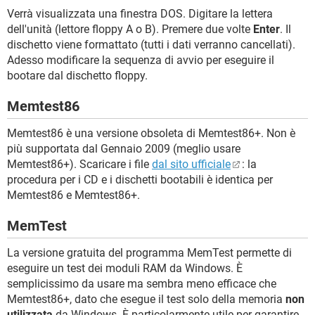
Verrà visualizzata una finestra DOS. Digitare la lettera
dell'unità (lettore floppy A o B). Premere due volte
Enter
. Il
dischetto viene formattato (tutti i dati verranno cancellati).
Adesso modificare la sequenza di avvio per eseguire il
bootare dal dischetto floppy.
Memtest86
Memtest86 è una versione obsoleta di Memtest86+. Non è
più supportata dal Gennaio 2009 (meglio usare
Memtest86+). Scaricare i file
dal sito ufficiale
: la
procedura per i CD e i dischetti bootabili è identica per
Memtest86 e Memtest86+.
MemTest
La versione gratuita del programma MemTest permette di
eseguire un test dei moduli RAM da Windows. È
semplicissimo da usare ma sembra meno efficace che
Memtest86+, dato che esegue il test solo della memoria
non
utilizzata
da Windows. È particolarmente utile per garantire