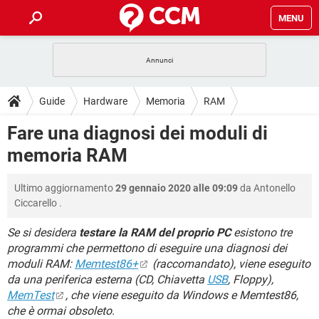
MENU
HOME
COVID-19
GAMING
GUIDE
Guide
Hardware
Memoria
RAM
INTRATTENIMENTO
ANDROID
COVID-19
GAMING
DOWNLOAD
Fare una diagnosi dei moduli di
iOS
WINDOWS 10
INTRATTENIMENTO
ANDROID
memoria RAM
INSTAGRAM
COVID-19
WHATSAPP
GAMING
FORUM
iOS
WINDOWS 10
TIKTOK
INTRATTENIMENTO
FACEBOOK
ANDROID
Ultimo aggiornamento
29 gennaio 2020 alle 09:09
da
Antonello
INSTAGRAM
COVID-19
WHATSAPP
GAMING
GLOSSARIO
HARDWARE
iOS
Ciccarello
.
WINDOWS 10
TIKTOK
INTRATTENIMENTO
FACEBOOK
ANDROID
INSTAGRAM
COVID-19
WHATSAPP
GAMING
Se si desidera
testare la RAM del proprio PC
esistono tre
HARDWARE
iOS
WINDOWS 10
programmi che permettono di eseguire una diagnosi dei
TIKTOK
INTRATTENIMENTO
FACEBOOK
ANDROID
moduli RAM:
Memtest86+
(raccomandato), viene eseguito
INSTAGRAM
WHATSAPP
HARDWARE
iOS
WINDOWS 10
da una periferica esterna (CD, Chiavetta
USB
, Floppy),
TIKTOK
FACEBOOK
MemTest
, che viene eseguito da Windows e Memtest86,
INSTAGRAM
WHATSAPP
che è ormai obsoleto
.
HARDWARE