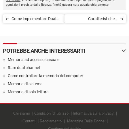
Commons
. È possibile copiare, modificare delle copie di questa pagina, nelle
condizioni previste dalla licenza, finché questa nota appaia chiaramente.
Come implementare Dual
Caratteristiche e
Channel
performance della RAM
POTREBBE ANCHE INTERESSARTI
Memoria ad accesso casuale
Ram dual channel
Come controllare la memoria del computer
Memoria di sistema
Memoria di sola lettura
Chi siamo
Condizioni di utilizzo
Informativa sulla privacy
Contatti
Regolamento
Magazine Delle Donne
Gestione dei cookie