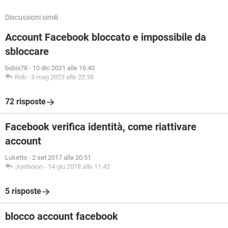
Discussioni simili
Account Facebook bloccato e impossibile da
sbloccare
bobix78
-
10 dic 2021 alle 16:40
Rob
-
3 mag 2023 alle 22:38
72 risposte
Facebook verifica identità, come riattivare
account
Luketto
-
2 set 2017 alle 20:51
Jojohojon
-
14 giu 2018 alle 11:42
5 risposte
blocco account facebook