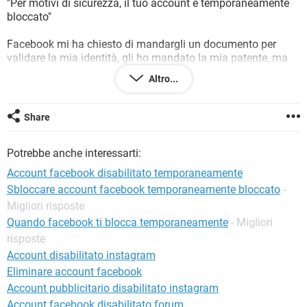
"Per motivi di sicurezza, il tuo account è temporaneamente
TIKTOK
FACEBOOK
bloccato"
HARDWARE
Facebook mi ha chiesto di mandargli un documento per
validare la mia identità, gli ho mandato la mia patente, ma
mi ha risposto che non andava bene, perchè gli ho mandato
Altro...
quella in tessera, quella "nuova" per intendersi.
Ho risposto alla email mandandogli poi la foto della carta di
Share
identità, più volte fra l'altro ma niente. Sono passati già due
giorni ma nessuna risposta.
Potrebbe anche interessarti:
Ora vi domando:
Vi è già successo? dopo quanto vi hanno sbloccato il
Account facebook disabilitato temporaneamente
profilo? che procedura avete seguito?
Sbloccare account facebook temporaneamente bloccato
-
Migliori risposte
Vi ringrazio anticipatamente.
Quando facebook ti blocca temporaneamente
- Migliori
risposte
Account disabilitato instagram
Eliminare account facebook
Account pubblicitario disabilitato instagram
Account facebook disabilitato forum