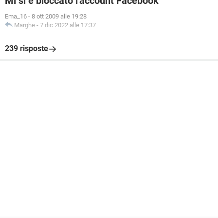
Mi si è bloccato l'account Facebook
Ema_16
-
8 ott 2009 alle 19:28
Marghe
-
7 dic 2022 alle 17:37
239 risposte