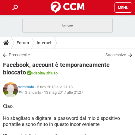
MENU
HOME
COVID-19
GAMING
GUIDE
Forum
Internet
INTRATTENIMENTO
ANDROID
COVID-19
GAMING
DOWNLOAD
Precedente
Successivo
iOS
WINDOWS 10
INTRATTENIMENTO
ANDROID
Facebook, account è temporaneamente
INSTAGRAM
COVID-19
WHATSAPP
GAMING
FORUM
iOS
WINDOWS 10
bloccato
Risolto
/Chiuso
TIKTOK
INTRATTENIMENTO
FACEBOOK
ANDROID
INSTAGRAM
COVID-19
WHATSAPP
GAMING
GLOSSARIO
HARDWARE
iOS
WINDOWS 10
sommaia
- 5 nov 2013 alle 21:18
TIKTOK
INTRATTENIMENTO
FACEBOOK
ANDROID
Giancarlo -
13 mag 2017 alle 21:27
INSTAGRAM
COVID-19
WHATSAPP
GAMING
HARDWARE
iOS
WINDOWS 10
Ciao,
TIKTOK
INTRATTENIMENTO
FACEBOOK
ANDROID
INSTAGRAM
WHATSAPP
HARDWARE
iOS
WINDOWS 10
Ho sbagliato a digitare la password dal mio dispositivo
TIKTOK
FACEBOOK
portatile e sono finito in questo inconveniente.
INSTAGRAM
WHATSAPP
HARDWARE