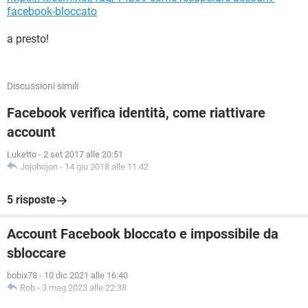
facebook-bloccato
a presto!
Discussioni simili
Facebook verifica identità, come riattivare
account
Luketto
-
2 set 2017 alle 20:51
Jojohojon
-
14 giu 2018 alle 11:42
5 risposte
Account Facebook bloccato e impossibile da
sbloccare
bobix78
-
10 dic 2021 alle 16:40
Rob
-
3 mag 2023 alle 22:38