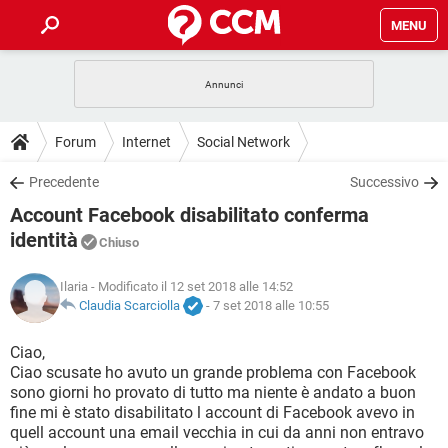
MENU
HOME
COVID-19
GAMING
GUIDE
Forum
Internet
Social Network
INTRATTENIMENTO
ANDROID
COVID-19
GAMING
DOWNLOAD
Precedente
Successivo
iOS
WINDOWS 10
INTRATTENIMENTO
ANDROID
Account Facebook disabilitato conferma
INSTAGRAM
COVID-19
WHATSAPP
GAMING
FORUM
iOS
WINDOWS 10
identità
Chiuso
TIKTOK
INTRATTENIMENTO
FACEBOOK
ANDROID
INSTAGRAM
COVID-19
WHATSAPP
GAMING
GLOSSARIO
HARDWARE
iOS
WINDOWS 10
Ilaria
- Modificato il 12 set 2018 alle 14:52
TIKTOK
INTRATTENIMENTO
FACEBOOK
ANDROID
Claudia Scarciolla
-
7 set 2018 alle 10:55
INSTAGRAM
COVID-19
WHATSAPP
GAMING
HARDWARE
iOS
WINDOWS 10
Ciao,
TIKTOK
INTRATTENIMENTO
FACEBOOK
ANDROID
INSTAGRAM
WHATSAPP
Ciao scusate ho avuto un grande problema con Facebook
HARDWARE
iOS
WINDOWS 10
sono giorni ho provato di tutto ma niente è andato a buon
TIKTOK
FACEBOOK
fine mi è stato disabilitato l account di Facebook avevo in
INSTAGRAM
WHATSAPP
quell account una email vecchia in cui da anni non entravo
HARDWARE