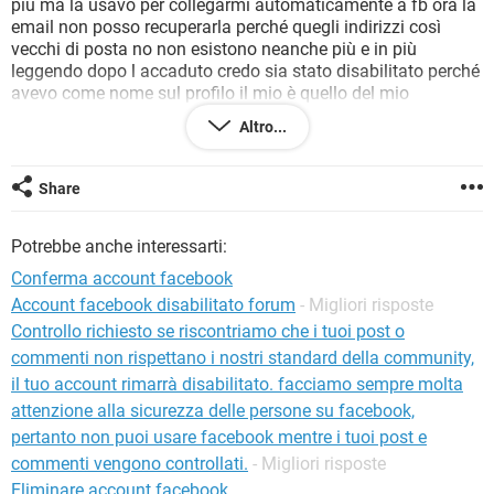
più ma la usavo per collegarmi automaticamente a fb ora la
TIKTOK
FACEBOOK
email non posso recuperarla perché quegli indirizzi così
HARDWARE
vecchi di posta no non esistono neanche più e in più
leggendo dopo l accaduto credo sia stato disabilitato perché
avevo come nome sul profilo il mio è quello del mio
compagno anziché nome e cognome. Ora mi dice di
Altro...
confermare la mia identità ma non mi da modo
assolutamente di fare niente avevo associato anche il mio
numero di telefono che ora non riceve nessuna
Share
comunicazione cosa posso fare non avendo neanche più la
email attiva per recuperare il mio profilo di Facebook ho già
Potrebbe anche interessarti:
provato anche a scrivere le email in inglese ma niente vi
prego se c è qualcosa che posso fare aiutatemi! Grazie mille!
Conferma account facebook
Account facebook disabilitato forum
- Migliori risposte
Controllo richiesto se riscontriamo che i tuoi post o
commenti non rispettano i nostri standard della community,
il tuo account rimarrà disabilitato. facciamo sempre molta
attenzione alla sicurezza delle persone su facebook,
pertanto non puoi usare facebook mentre i tuoi post e
commenti vengono controllati.
- Migliori risposte
Eliminare account facebook