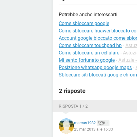
Potrebbe anche interessarti:
Come sbloccare google
Come sbloccare huawei bloccato co
Account google bloccato come sblo
Come sbloccare touchpad hp
-
Astuz
Come sbloccare un cellulare
-
Astuzi
Mi sento fortunato google
-
Astuzie -
Posizione whatsapp google maps
-
Sbloccare siti bloccati google chro
2 risposte
RISPOSTA 1 / 2
marcus1982
5
25 mar 2013 alle 16:30