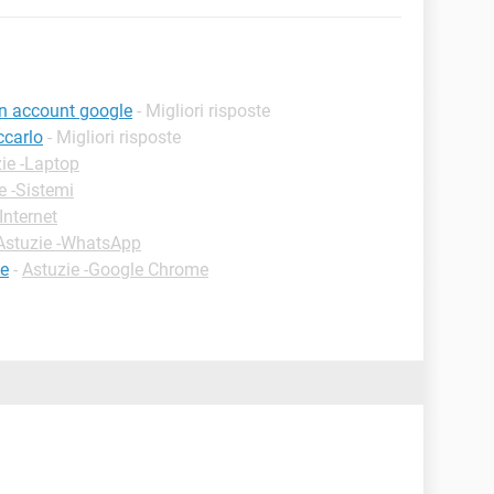
n account google
- Migliori risposte
ccarlo
- Migliori risposte
ie -Laptop
e -Sistemi
Internet
Astuzie -WhatsApp
me
-
Astuzie -Google Chrome