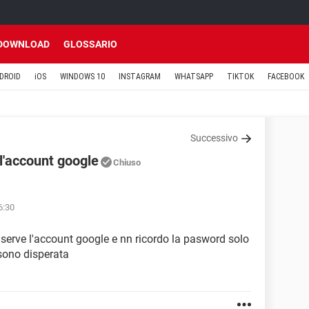
DOWNLOAD
GLOSSARIO
DROID
iOS
WINDOWS 10
INSTAGRAM
WHATSAPP
TIKTOK
FACEBOOK
Successivo
l'account google
Chiuso
6:30
serve l'account google e nn ricordo la pasword solo
 sono disperata