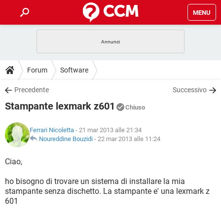
MENU
HOME
COVID-19
GAMING
GUIDE
Forum
Software
INTRATTENIMENTO
ANDROID
COVID-19
GAMING
DOWNLOAD
Precedente
Successivo
iOS
WINDOWS 10
INTRATTENIMENTO
ANDROID
Stampante lexmark z601
INSTAGRAM
COVID-19
WHATSAPP
GAMING
Chiuso
FORUM
iOS
WINDOWS 10
TIKTOK
INTRATTENIMENTO
FACEBOOK
ANDROID
Ferrari Nicoletta
- 21 mar 2013 alle 21:34
INSTAGRAM
COVID-19
WHATSAPP
GAMING
GLOSSARIO
Noureddine Bouzidi
-
22 mar 2013 alle 11:24
HARDWARE
iOS
WINDOWS 10
TIKTOK
INTRATTENIMENTO
FACEBOOK
ANDROID
INSTAGRAM
COVID-19
WHATSAPP
GAMING
Ciao,
HARDWARE
iOS
WINDOWS 10
TIKTOK
INTRATTENIMENTO
FACEBOOK
ANDROID
ho bisogno di trovare un sistema di installare la mia
INSTAGRAM
WHATSAPP
stampante senza dischetto. La stampante e' una lexmark z
HARDWARE
iOS
WINDOWS 10
TIKTOK
FACEBOOK
601
INSTAGRAM
WHATSAPP
HARDWARE