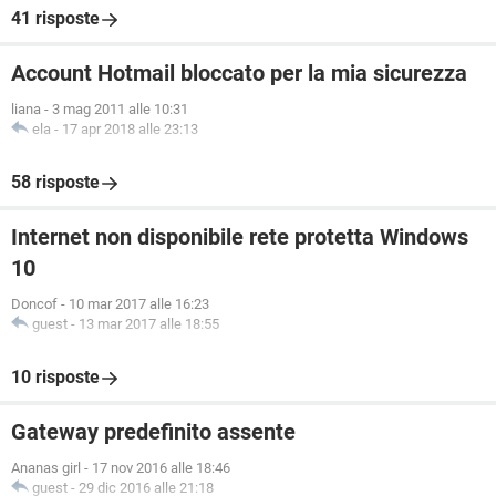
41 risposte
Account Hotmail bloccato per la mia sicurezza
liana
-
3 mag 2011 alle 10:31
ela
-
17 apr 2018 alle 23:13
58 risposte
Internet non disponibile rete protetta Windows
10
Doncof
-
10 mar 2017 alle 16:23
guest
-
13 mar 2017 alle 18:55
10 risposte
Gateway predefinito assente
Ananas girl
-
17 nov 2016 alle 18:46
guest
-
29 dic 2016 alle 21:18