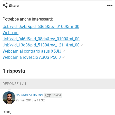
TIKTOK
FACEBOOK
Share
HARDWARE
Potrebbe anche interessarti:
Usb\vid_0c45&pid_6366&rev_0100&mi_00
Webcam
Usb\vid_046d&pid_08da&rev_0100&mi_00
Usb\vid_13d3&pid_5130&rev_1211&mi_00
✓
Webcam al contrario asus X5JIJ
✓
Webcam a rovescio ASUS P50IJ
✓
1 risposta
RÉPONSE 1 / 1
Noureddine Bouzidi
15.404
25 mar 2013 à 11:32
ciao,