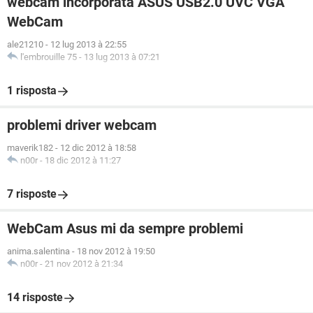
webcam incorporata ASUS USB2.0 UVC VGA
WebCam
ale21210
-
12 lug 2013 à 22:55
l'embrouille 75
-
13 lug 2013 à 07:21
1 risposta
problemi driver webcam
maverik182
-
12 dic 2012 à 18:58
n00r
-
18 dic 2012 à 11:27
7 risposte
WebCam Asus mi da sempre problemi
anima.salentina
-
18 nov 2012 à 19:50
n00r
-
21 nov 2012 à 21:34
14 risposte