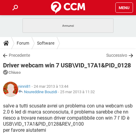
MENU
HOME
COVID-19
GAMING
GUIDE
Forum
Software
INTRATTENIMENTO
ANDROID
COVID-19
GAMING
DOWNLOAD
Precedente
Successivo
iOS
WINDOWS 10
INTRATTENIMENTO
ANDROID
Driver webcam win 7 USB\VID_17A1&PID_0128
INSTAGRAM
COVID-19
WHATSAPP
GAMING
FORUM
iOS
WINDOWS 10
Chiuso
TIKTOK
INTRATTENIMENTO
FACEBOOK
ANDROID
INSTAGRAM
COVID-19
WHATSAPP
GAMING
GLOSSARIO
HARDWARE
iOS
ninni81
- 24 mar 2013 à 13:44
WINDOWS 10
TIKTOK
INTRATTENIMENTO
FACEBOOK
ANDROID
Noureddine Bouzidi
-
25 mar 2013 à 11:32
INSTAGRAM
COVID-19
WHATSAPP
GAMING
HARDWARE
iOS
WINDOWS 10
salve a tutti scusate avrei un problema con una webcam usb
TIKTOK
INTRATTENIMENTO
FACEBOOK
ANDROID
2.0 6 led di marca sconosciuta, il problema sarebbe che nn
INSTAGRAM
WHATSAPP
riesco a trovare nessun driver compatibbile con win 7 l' ID è
HARDWARE
iOS
WINDOWS 10
TIKTOK
FACEBOOK
USB\VID_17A1&PID_0128&REV_0100
INSTAGRAM
WHATSAPP
per favore aiutatemi
HARDWARE