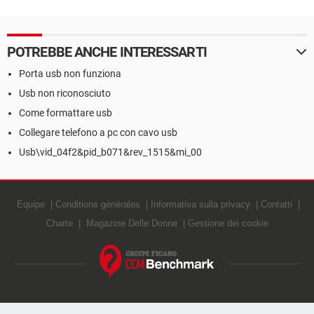
POTREBBE ANCHE INTERESSARTI
Porta usb non funziona
Usb non riconosciuto
Come formattare usb
Collegare telefono a pc con cavo usb
Usb\vid_04f2&pid_b071&rev_1515&mi_00
Equipe
Conditions générales
Informativa sulla privacy
Contatti
Charte
Magazine Delle Donne
Gestione dei cookie