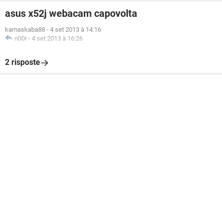
asus x52j webacam capovolta
kamaskaba88
-
4 set 2013 à 14:16
n00r
-
4 set 2013 à 16:26
2 risposte