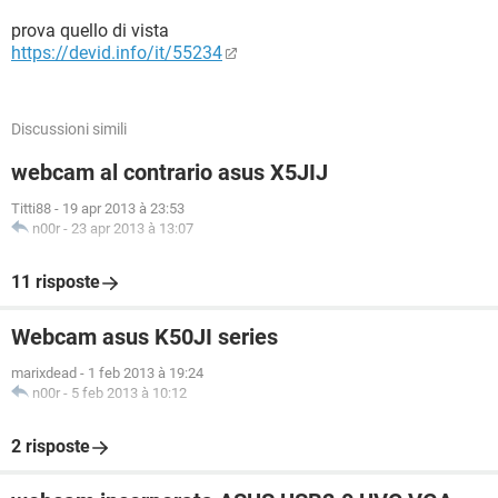
prova quello di vista
https://devid.info/it/55234
Discussioni simili
webcam al contrario asus X5JIJ
Titti88
-
19 apr 2013 à 23:53
n00r
-
23 apr 2013 à 13:07
11 risposte
Webcam asus K50JI series
marixdead
-
1 feb 2013 à 19:24
n00r
-
5 feb 2013 à 10:12
2 risposte