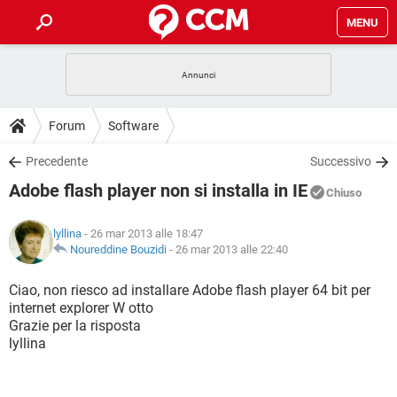
MENU
HOME
COVID-19
GAMING
GUIDE
Forum
Software
INTRATTENIMENTO
ANDROID
COVID-19
GAMING
DOWNLOAD
Precedente
Successivo
iOS
WINDOWS 10
INTRATTENIMENTO
ANDROID
Adobe flash player non si installa in IE
INSTAGRAM
COVID-19
WHATSAPP
GAMING
Chiuso
FORUM
iOS
WINDOWS 10
TIKTOK
INTRATTENIMENTO
FACEBOOK
ANDROID
lyllina
- 26 mar 2013 alle 18:47
INSTAGRAM
COVID-19
WHATSAPP
GAMING
GLOSSARIO
Noureddine Bouzidi
-
26 mar 2013 alle 22:40
HARDWARE
iOS
WINDOWS 10
TIKTOK
INTRATTENIMENTO
FACEBOOK
ANDROID
INSTAGRAM
COVID-19
WHATSAPP
GAMING
Ciao, non riesco ad installare Adobe flash player 64 bit per
HARDWARE
iOS
WINDOWS 10
internet explorer W otto
TIKTOK
INTRATTENIMENTO
FACEBOOK
ANDROID
Grazie per la risposta
INSTAGRAM
WHATSAPP
lyllina
HARDWARE
iOS
WINDOWS 10
TIKTOK
FACEBOOK
INSTAGRAM
WHATSAPP
HARDWARE