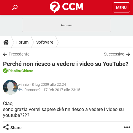
MENU
HOME
COVID-19
GAMING
GUIDE
Forum
Software
INTRATTENIMENTO
ANDROID
COVID-19
GAMING
DOWNLOAD
Precedente
Successivo
iOS
WINDOWS 10
INTRATTENIMENTO
ANDROID
Perché non riesco a vedere i video su YouTube?
INSTAGRAM
COVID-19
WHATSAPP
GAMING
FORUM
iOS
WINDOWS 10
Risolto
/Chiuso
TIKTOK
INTRATTENIMENTO
FACEBOOK
ANDROID
INSTAGRAM
COVID-19
WHATSAPP
GAMING
GLOSSARIO
HARDWARE
iOS
winnie
- 8 lug 2009 alle 22:24
WINDOWS 10
TIKTOK
INTRATTENIMENTO
FACEBOOK
ANDROID
Ramona9 -
17 feb 2017 alle 23:15
INSTAGRAM
COVID-19
WHATSAPP
GAMING
HARDWARE
iOS
WINDOWS 10
Ciao,
TIKTOK
INTRATTENIMENTO
FACEBOOK
ANDROID
sono grazia vorrei sapere xkè nn riesco a vedere i video su
INSTAGRAM
WHATSAPP
youtube????
HARDWARE
iOS
WINDOWS 10
TIKTOK
FACEBOOK
INSTAGRAM
WHATSAPP
Share
HARDWARE