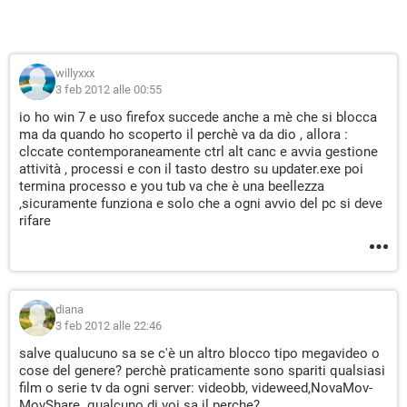
willyxxx
3 feb 2012 alle 00:55
io ho win 7 e uso firefox succede anche a mè che si blocca
ma da quando ho scoperto il perchè va da dio , allora :
clccate contemporaneamente ctrl alt canc e avvia gestione
attività , processi e con il tasto destro su updater.exe poi
termina processo e you tub va che è una beellezza
,sicuramente funziona e solo che a ogni avvio del pc si deve
rifare
diana
3 feb 2012 alle 22:46
salve qualucuno sa se c'è un altro blocco tipo megavideo o
cose del genere? perchè praticamente sono spariti qualsiasi
film o serie tv da ogni server: videobb, videweed,NovaMov-
MovShare. qualcuno di voi sa il perche?