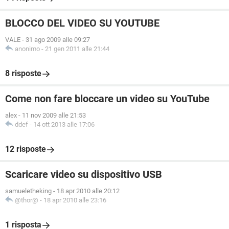
BLOCCO DEL VIDEO SU YOUTUBE
VALE
-
31 ago 2009 alle 09:27
anonimo
-
21 gen 2011 alle 21:44
8 risposte
Come non fare bloccare un video su YouTube
alex
-
11 nov 2009 alle 21:53
ddef
-
14 ott 2013 alle 17:06
12 risposte
Scaricare video su dispositivo USB
samueletheking
-
18 apr 2010 alle 20:12
@thor@
-
18 apr 2010 alle 23:16
1 risposta