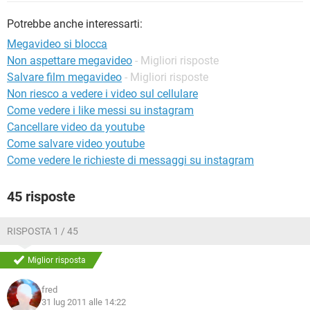
TIKTOK
FACEBOOK
Potrebbe anche interessarti:
HARDWARE
Megavideo si blocca
Non aspettare megavideo
- Migliori risposte
Salvare film megavideo
- Migliori risposte
Non riesco a vedere i video sul cellulare
Come vedere i like messi su instagram
Cancellare video da youtube
Come salvare video youtube
Come vedere le richieste di messaggi su instagram
45 risposte
RISPOSTA 1 / 45
Miglior risposta
fred
31 lug 2011 alle 14:22