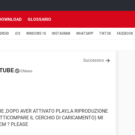
DOWNLOAD
GLOSSARIO
DROID
iOS
WINDOWS 10
INSTAGRAM
WHATSAPP
TIKTOK
FACEBOOK
Successivo
UTUBE
Chiuso
4
E ,DOPO AVER ATTIVATO PLAY,LA RIPRODUZIONE
FATTICOMPARE IL CERCHIO DI CARICAMENTO) MI
EM ? PLEASE