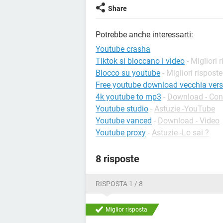
Share
Potrebbe anche interessarti:
Youtube crasha
Tiktok si bloccano i video
- Migliori 
Blocco su youtube
- Migliori risposte
Free youtube download vecchia vers
4k youtube to mp3
-
Download - Con
Youtube studio
-
Astuzie -YouTube
Youtube vanced
-
Download - Video
Youtube proxy
-
Astuzie -Lo sai ?
8 risposte
RISPOSTA 1 / 8
Miglior risposta