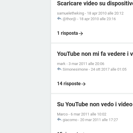
Scaricare video su dispositi
samueletheking
-
18 apr 2010 alle 20:12
@thor@
-
18 apr 2010 alle 23:16
1 risposta
YouTube non mi fa vedere i 
mark
-
3 mar 2011 alle 20:06
Simonesimone
-
24 ott 2017 alle 01:05
14 risposte
Su YouTube non vedo i video 
Marco
-
6 mar 2011 alle 10:02
giacomo
-
20 mar 2011 alle 17:27