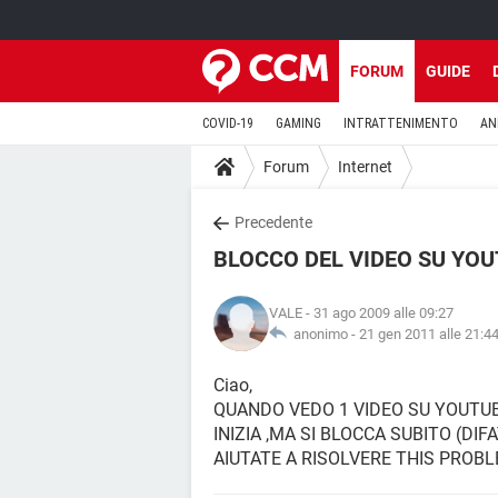
FORUM
GUIDE
COVID-19
GAMING
INTRATTENIMENTO
AN
Forum
Internet
Precedente
BLOCCO DEL VIDEO SU YO
VALE
- 31 ago 2009 alle 09:27
anonimo -
21 gen 2011 alle 21:4
Ciao,
QUANDO VEDO 1 VIDEO SU YOUTUB
INIZIA ,MA SI BLOCCA SUBITO (DI
AIUTATE A RISOLVERE THIS PROBL