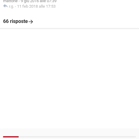
mattone
-
9 giu 2016 alle 07:39
r.g.
-
11 feb 2018 alle 17:53
66 risposte