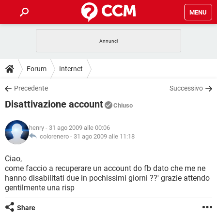
MENU
HOME
COVID-19
GAMING
GUIDE
Forum
Internet
INTRATTENIMENTO
ANDROID
COVID-19
GAMING
DOWNLOAD
Precedente
Successivo
iOS
WINDOWS 10
INTRATTENIMENTO
ANDROID
Disattivazione account
INSTAGRAM
COVID-19
WHATSAPP
GAMING
Chiuso
FORUM
iOS
WINDOWS 10
TIKTOK
INTRATTENIMENTO
FACEBOOK
ANDROID
henry
- 31 ago 2009 alle 00:06
INSTAGRAM
COVID-19
WHATSAPP
GAMING
GLOSSARIO
colorenero -
31 ago 2009 alle 11:18
HARDWARE
iOS
WINDOWS 10
TIKTOK
INTRATTENIMENTO
FACEBOOK
ANDROID
INSTAGRAM
COVID-19
WHATSAPP
GAMING
Ciao,
HARDWARE
iOS
WINDOWS 10
come faccio a recuperare un account do fb dato che me ne
TIKTOK
INTRATTENIMENTO
FACEBOOK
ANDROID
hanno disabilitati due in pochissimi giorni ??' grazie attendo
INSTAGRAM
WHATSAPP
gentilmente una risp
HARDWARE
iOS
WINDOWS 10
TIKTOK
FACEBOOK
INSTAGRAM
WHATSAPP
Share
HARDWARE