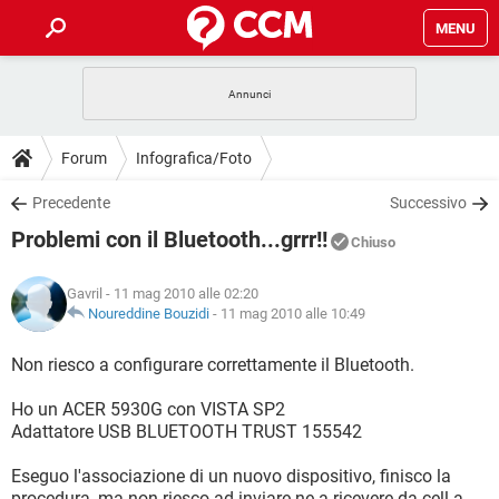
MENU
HOME
COVID-19
GAMING
GUIDE
Forum
Infografica/Foto
INTRATTENIMENTO
ANDROID
COVID-19
GAMING
DOWNLOAD
Precedente
Successivo
iOS
WINDOWS 10
INTRATTENIMENTO
ANDROID
Problemi con il Bluetooth...grrr!!
INSTAGRAM
COVID-19
WHATSAPP
GAMING
Chiuso
FORUM
iOS
WINDOWS 10
TIKTOK
INTRATTENIMENTO
FACEBOOK
ANDROID
Gavril
- 11 mag 2010 alle 02:20
INSTAGRAM
COVID-19
WHATSAPP
GAMING
GLOSSARIO
Noureddine Bouzidi
-
11 mag 2010 alle 10:49
HARDWARE
iOS
WINDOWS 10
TIKTOK
INTRATTENIMENTO
FACEBOOK
ANDROID
INSTAGRAM
COVID-19
WHATSAPP
GAMING
Non riesco a configurare correttamente il Bluetooth.
HARDWARE
iOS
WINDOWS 10
TIKTOK
INTRATTENIMENTO
FACEBOOK
ANDROID
Ho un ACER 5930G con VISTA SP2
INSTAGRAM
WHATSAPP
Adattatore USB BLUETOOTH TRUST 155542
HARDWARE
iOS
WINDOWS 10
TIKTOK
FACEBOOK
INSTAGRAM
WHATSAPP
Eseguo l'associazione di un nuovo dispositivo, finisco la
HARDWARE
procedura, ma non riesco ad inviare ne a ricevere da cell a