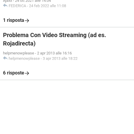
Ajaxx
-
24 ott 2021 alle 14:04
FEDERICA
-
24 feb 2022 alle 11:08
1 risposta
Problema Con Video Streaming (ad es.
Rojadirecta)
helpmenowplease
-
2 apr 2013 alle 16:16
helpmenowplease
-
3 apr 2013 alle 18:22
6 risposte