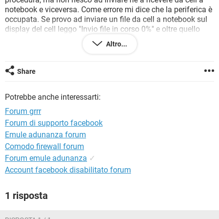
TIKTOK
FACEBOOK
notebook e viceversa. Come errore mi dice che la periferica è
occupata. Se provo ad inviare un file da cell a notebook sul
HARDWARE
display del cell leggo "Invio file in corso 0%" e oltre quello
non si smuove o succede nulla.
Altro...
Dove sbaglio, mi aiutate con una guida passo-passo. Grazie
anticipatamente e saluti !
Share
Gavril
Potrebbe anche interessarti:
Forum grrr
Forum di supporto facebook
Emule adunanza forum
Comodo firewall forum
Forum emule adunanza
✓
Account facebook disabilitato forum
1 risposta