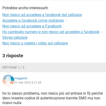
TIKTOK
FACEBOOK
Potrebbe anche interessarti:
HARDWARE
Non riesco ad accedere a facebook dal cellulare
Accedere a facebook come visitatore
✓
Non riesco ad accedere a Facebook
Ho cambiato numero e non riesco ad accedere a facebook
✓
Skype cellulare
Non riesco a vedere i video sul cellulare
3 risposte
RÉPONSE 1 / 3
maggiedo
21 mar 2022 à 21:28
ho lo stesso problema, non riesco più ad entrare in fb perché
devo inserire codice di autenticazione tramite SMS ma non
ricevo nulla