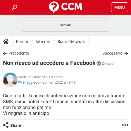
MENU
HOME
COVID-19
GAMING
GUIDE
Forum
Internet
Social Network
INTRATTENIMENTO
ANDROID
COVID-19
GAMING
DOWNLOAD
Precedente
Successivo
iOS
WINDOWS 10
INTRATTENIMENTO
ANDROID
Non riesco ad accedere a Facebook
INSTAGRAM
COVID-19
WHATSAPP
GAMING
Chiuso
FORUM
iOS
WINDOWS 10
TIKTOK
INTRATTENIMENTO
FACEBOOK
ANDROID
Marti
- 21 mag 2021 à 23:23
INSTAGRAM
COVID-19
WHATSAPP
GAMING
GLOSSARIO
maggiedo
-
25 mar 2022 à 19:18
HARDWARE
iOS
WINDOWS 10
TIKTOK
INTRATTENIMENTO
FACEBOOK
ANDROID
INSTAGRAM
COVID-19
WHATSAPP
GAMING
Ciao a tutti, il codice di autenticazione non mi arriva tramite
HARDWARE
iOS
WINDOWS 10
SMS, come potrei Fare? I moduli riportati in altre discussioni
TIKTOK
INTRATTENIMENTO
FACEBOOK
ANDROID
non funzionano per me
INSTAGRAM
WHATSAPP
Vi ringrazio in anticipo
HARDWARE
iOS
WINDOWS 10
TIKTOK
FACEBOOK
INSTAGRAM
WHATSAPP
Share
HARDWARE