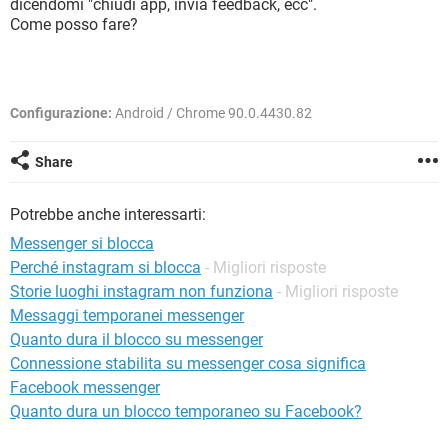
dicendomi "chiudi app, invia feedback, ecc".
TIKTOK
FACEBOOK
Come posso fare?
HARDWARE
Configurazione:
Android / Chrome 90.0.4430.82
Share
Potrebbe anche interessarti:
Messenger si blocca
Perché instagram si blocca
- Migliori risposte
Storie luoghi instagram non funziona
- Migliori risposte
Messaggi temporanei messenger
Quanto dura il blocco su messenger
Connessione stabilita su messenger cosa significa
Facebook messenger
Quanto dura un blocco temporaneo su Facebook?