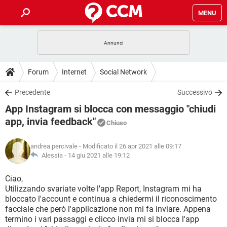
MENU
HOME
COVID-19
GAMING
GUIDE
Forum
Internet
Social Network
INTRATTENIMENTO
ANDROID
COVID-19
GAMING
DOWNLOAD
Precedente
Successivo
iOS
WINDOWS 10
INTRATTENIMENTO
ANDROID
App Instagram si blocca con messaggio "chiudi
INSTAGRAM
COVID-19
WHATSAPP
GAMING
FORUM
iOS
WINDOWS 10
app, invia feedback"
Chiuso
TIKTOK
INTRATTENIMENTO
FACEBOOK
ANDROID
INSTAGRAM
COVID-19
WHATSAPP
GAMING
GLOSSARIO
HARDWARE
iOS
WINDOWS 10
andrea.percivale
- Modificato il 26 apr 2021 alle 09:17
TIKTOK
INTRATTENIMENTO
FACEBOOK
ANDROID
Alessia -
14 giu 2021 alle 19:12
INSTAGRAM
COVID-19
WHATSAPP
GAMING
HARDWARE
iOS
WINDOWS 10
Ciao,
TIKTOK
INTRATTENIMENTO
FACEBOOK
ANDROID
INSTAGRAM
WHATSAPP
Utilizzando svariate volte l'app Report, Instagram mi ha
HARDWARE
iOS
WINDOWS 10
bloccato l'account e continua a chiedermi il riconoscimento
TIKTOK
FACEBOOK
facciale che però l'applicazione non mi fa inviare. Appena
INSTAGRAM
WHATSAPP
termino i vari passaggi e clicco invia mi si blocca l'app
HARDWARE