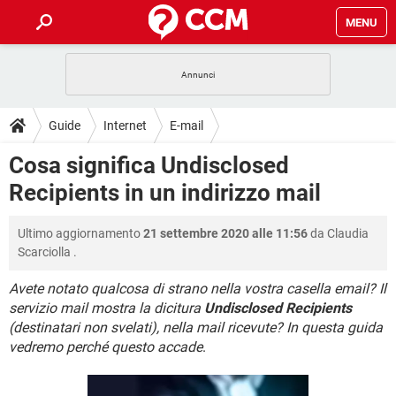
MENU
HOME
COVID-19
GAMING
GUIDE
Guide
Internet
E-mail
INTRATTENIMENTO
ANDROID
COVID-19
GAMING
DOWNLOAD
Cosa significa Undisclosed
iOS
WINDOWS 10
INTRATTENIMENTO
ANDROID
Recipients in un indirizzo mail
INSTAGRAM
COVID-19
WHATSAPP
GAMING
FORUM
iOS
WINDOWS 10
TIKTOK
INTRATTENIMENTO
FACEBOOK
ANDROID
Ultimo aggiornamento
21 settembre 2020 alle 11:56
da
Claudia
INSTAGRAM
COVID-19
WHATSAPP
GAMING
GLOSSARIO
HARDWARE
iOS
Scarciolla
.
WINDOWS 10
TIKTOK
INTRATTENIMENTO
FACEBOOK
ANDROID
INSTAGRAM
COVID-19
WHATSAPP
GAMING
Avete notato qualcosa di strano nella vostra casella email? Il
HARDWARE
iOS
WINDOWS 10
servizio mail mostra la dicitura
Undisclosed Recipients
TIKTOK
INTRATTENIMENTO
FACEBOOK
ANDROID
(destinatari non svelati), nella mail ricevute? In questa guida
INSTAGRAM
WHATSAPP
HARDWARE
iOS
WINDOWS 10
vedremo perché questo accade
.
TIKTOK
FACEBOOK
INSTAGRAM
WHATSAPP
HARDWARE