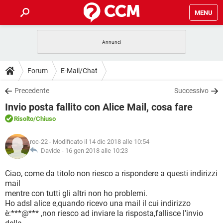
MENU
HOME
COVID-19
GAMING
GUIDE
Forum
E-Mail/Chat
INTRATTENIMENTO
ANDROID
COVID-19
GAMING
DOWNLOAD
Precedente
Successivo
iOS
WINDOWS 10
INTRATTENIMENTO
ANDROID
Invio posta fallito con Alice Mail, cosa fare
INSTAGRAM
COVID-19
WHATSAPP
GAMING
FORUM
iOS
WINDOWS 10
Risolto
/Chiuso
TIKTOK
INTRATTENIMENTO
FACEBOOK
ANDROID
INSTAGRAM
COVID-19
WHATSAPP
GAMING
GLOSSARIO
HARDWARE
iOS
roc-22
- Modificato il 14 dic 2018 alle 10:54
WINDOWS 10
TIKTOK
INTRATTENIMENTO
FACEBOOK
ANDROID
Davide -
16 gen 2018 alle 10:23
INSTAGRAM
COVID-19
WHATSAPP
GAMING
HARDWARE
iOS
WINDOWS 10
Ciao, come da titolo non riesco a rispondere a questi indirizzi
TIKTOK
INTRATTENIMENTO
FACEBOOK
ANDROID
mail
INSTAGRAM
WHATSAPP
mentre con tutti gli altri non ho problemi.
HARDWARE
iOS
WINDOWS 10
TIKTOK
FACEBOOK
Ho adsl alice e,quando ricevo una mail il cui indirizzo
INSTAGRAM
WHATSAPP
è:***@*** ,non riesco ad inviare la risposta,fallisce l'invio
HARDWARE