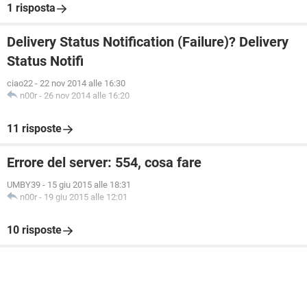
1 risposta
Delivery Status Notification (Failure)? Delivery
Status Notifi
ciao22
-
22 nov 2014 alle 16:30
n00r
-
26 nov 2014 alle 16:20
11 risposte
Errore del server: 554, cosa fare
UMBY39
-
15 giu 2015 alle 18:31
n00r
-
19 giu 2015 alle 12:01
10 risposte