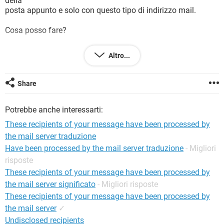
della
TIKTOK
FACEBOOK
posta appunto e solo con questo tipo di indirizzo mail.
HARDWARE
Cosa posso fare?
Grazie dell'attenzione
Altro...
Share
Configurazione:
Windows XP / Chrome 47.0.2526.106
Potrebbe anche interessarti:
These recipients of your message have been processed by
the mail server traduzione
Have been processed by the mail server traduzione
- Migliori
risposte
These recipients of your message have been processed by
the mail server significato
- Migliori risposte
These recipients of your message have been processed by
the mail server
✓
Undisclosed recipients