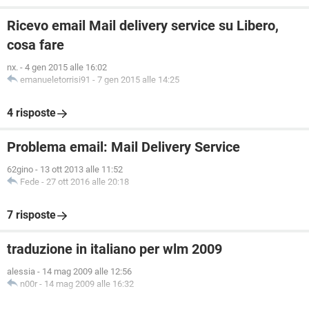
Ricevo email Mail delivery service su Libero,
cosa fare
nx.
-
4 gen 2015 alle 16:02
emanueletorrisi91
-
7 gen 2015 alle 14:25
4 risposte
Problema email: Mail Delivery Service
62gino
-
13 ott 2013 alle 11:52
Fede
-
27 ott 2016 alle 20:18
7 risposte
traduzione in italiano per wlm 2009
alessia
-
14 mag 2009 alle 12:56
n00r
-
14 mag 2009 alle 16:32