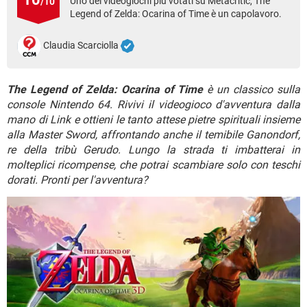
Uno dei videogiochi più votati su Metacritic, The
/10
TIKTOK
FACEBOOK
Legend of Zelda: Ocarina of Time è un capolavoro.
HARDWARE
Claudia Scarciolla
The Legend of Zelda: Ocarina of Time
è un classico sulla
console Nintendo 64. Rivivi il videogioco d'avventura dalla
mano di Link e ottieni le tanto attese pietre spirituali insieme
alla Master Sword, affrontando anche il temibile Ganondorf,
re della tribù Gerudo. Lungo la strada ti imbatterai in
molteplici ricompense, che potrai scambiare solo con teschi
dorati. Pronti per l'avventura?