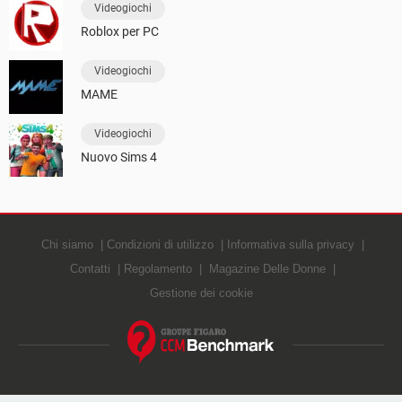
Videogiochi
Roblox per PC
Videogiochi
MAME
Videogiochi
Nuovo Sims 4
Chi siamo
Condizioni di utilizzo
Informativa sulla privacy
Contatti
Regolamento
Magazine Delle Donne
Gestione dei cookie