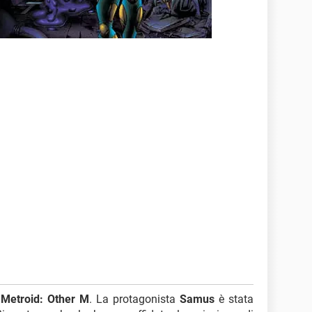
o
Metroid: Other M
. La protagonista
Samus
è stata