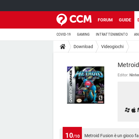
FORUM
GUIDE
COVID-19
GAMING
INTRATTENIMENTO
AN
Download
Videogiochi
Metroid
Editor:
Nint
10
Metroid Fusion è un gioco fan
/10