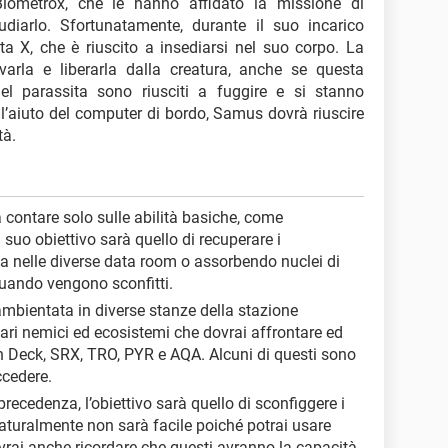
Biometrox, che le hanno affidato la missione di
udiarlo. Sfortunatamente, durante il suo incarico
a X, che è riuscito a insediarsi nel suo corpo. La
varla e liberarla dalla creatura, anche se questa
del parassita sono riusciti a fuggire e si stanno
ll’aiuto del computer di bordo, Samus dovrà riuscire
tà.
 contare solo sulle abilità basiche, come
l suo obiettivo sarà quello di recuperare i
a nelle diverse data room o assorbendo nuclei di
quando vengono sconfitti.
è ambientata in diverse stanze della stazione
 vari nemici ed ecosistemi che dovrai affrontare ed
in Deck, SRX, TRO, PYR e AQA. Alcuni di questi sono
ccedere.
precedenza, l’obiettivo sarà quello di sconfiggere i
 Naturalmente non sarà facile poiché potrai usare
dovrai anche ricordare che questi avranno la capacità