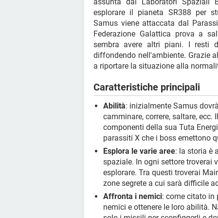
assunta dai Laboratori Spaziali 
esplorare il pianeta SR388 per st
Samus viene attaccata dal Parassit
Federazione Galattica prova a sal
sembra avere altri piani. I resti 
diffondendo nell'ambiente. Grazie a
a riportare la situazione alla normali
Caratteristiche principali
Abilità
: inizialmente Samus dovrà
camminare, correre, saltare, ecc. I
componenti della sua Tuta Energi
parassiti X che i boss emettono 
Esplora le varie aree
: la storia 
spaziale. In ogni settore troverai
esplorare. Tra questi troverai Ma
zone segrete a cui sarà difficile a
Affronta i nemici
: come citato in 
nemici e ottenere le loro abilità.
solo i missili per sconfiggerli e 