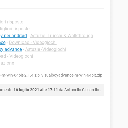
iori risposte
Migliori risposte
y per android
-
Astuzie -Trucchi & Walkthrough
nce
-
Download - Videogiochi
oy advance
-
Astuzie -Videogiochi
ad - Videogiochi
lazione
m-Win-64bit-2.1.4.zip, visualboyadvance-m-Win-64bit.zip
namento
16 luglio 2021 alle 17:11
da
Antonello Ciccarello
.