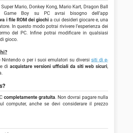
e Super Mario, Donkey Kong, Mario Kart, Dragon Ball
Game Boy su PC avrai bisogno dell’app
va i file ROM dei giochi
a cui desideri giocare e, una
latore. In questo modo potrai rivivere l’esperienza dei
rmo del PC. Infine potrai modificare in qualsiasi
di gioco.
hi?
e Nintendo o per i suoi emulatori su diversi
siti di e-
re di
acquistare versioni ufficiali da siti web sicuri
,
a.
s?
PC
completamente gratuita
. Non dovrai pagare nulla
i sul computer, anche se devi considerare il prezzo