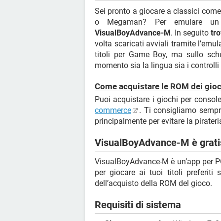
Sei pronto a giocare a classici com
o Megaman? Per emulare un 
VisualBoyAdvance-M
. In seguito
tro
volta scaricati avviali tramite l’emu
titoli per Game Boy, ma sullo sche
momento sia la lingua sia i controlli 
Come acquistare le ROM dei gioc
Puoi acquistare i giochi per consol
commerce
. Ti consigliamo semp
principalmente per evitare la pirateri
VisualBoyAdvance-M è grati
VisualBoyAdvance-M è un’app per 
per giocare ai tuoi titoli preferit
dell’acquisto della ROM del gioco.
Requisiti di sistema