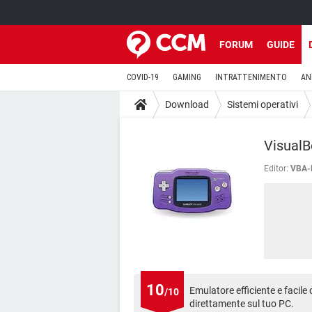
FORUM
GUIDE
COVID-19
GAMING
INTRATTENIMENTO
AN
Download
Sistemi operativi
Visual
Editor:
VBA-
10
Emulatore efficiente e facile
/10
direttamente sul tuo PC.