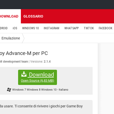
DOWNLOAD
GLOSSARIO
DROID
iOS
WINDOWS 10
INSTAGRAM
WHATSAPP
TIKTOK
FACEBOOK
Emulazione
Boy Advance-M per PC
M development team
Versione:
2.1.4
Download
Open Source
(6,83 MB)
Windows 7 Windows 8 Windows 10
-
Italiano
 da usare. Ti consente di rivivere i giochi per Game Boy