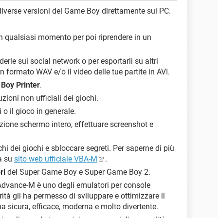
diverse versioni del Game Boy direttamente sul PC.
n qualsiasi momento per poi riprendere in un
erle sui social network o per esportarli su altri
in formato WAV e/o il video delle tue partite in AVI.
 Boy Printer
.
zioni non ufficiali dei giochi.
i o il gioco in generale.
opzione schermo intero, effettuare screenshot e
chi dei giochi e sbloccare segreti. Per saperne di più
a su
sito web ufficiale VBA-M
.
ri
del Super Game Boy e Super Game Boy 2.
Advance-M è uno degli emulatori per console
ità gli ha permesso di sviluppare e ottimizzare il
a sicura, efficace, moderna e molto divertente.