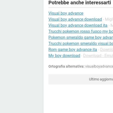
Potrebbe anche interessarti
Visual boy advance
Visual boy advance download
- Migl
Visual boy advance download ita
- 
Trucchi pokemon rosso fuoco my bo
Pokemon smeraldo game boy adva
Trucchi pokemon smeraldo visual b
Rom game boy advance ita
-
Downlo
My boy download
-
Download - Emu
Ortografia alternativa:
visualboyadvance-
Ultimo aggior