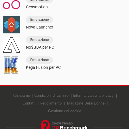
Genymotion
Emulazione
Nova Launcher
Emulazione
No$GBA per PC
Emulazione
Kega Fusion per PC
Chi siamo
Condizioni di utilizzo
Informativa sulla privacy
Contatti
Regolamento
Magazine Delle Donne
Gestione dei cookie