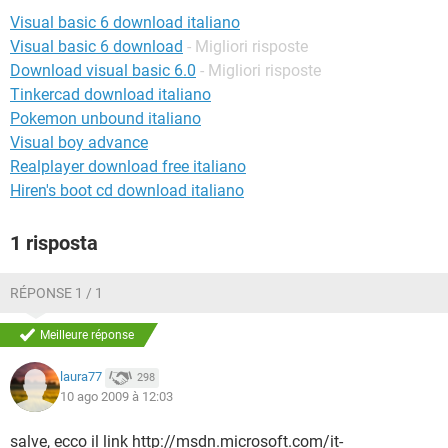
TIKTOK
FACEBOOK
Visual basic 6 download italiano
HARDWARE
Visual basic 6 download
- Migliori risposte
Download visual basic 6.0
- Migliori risposte
Tinkercad download italiano
Pokemon unbound italiano
Visual boy advance
Realplayer download free italiano
Hiren's boot cd download italiano
1 risposta
RÉPONSE 1 / 1
Meilleure réponse
laura77
298
10 ago 2009 à 12:03
salve, ecco il link http://msdn.microsoft.com/it-