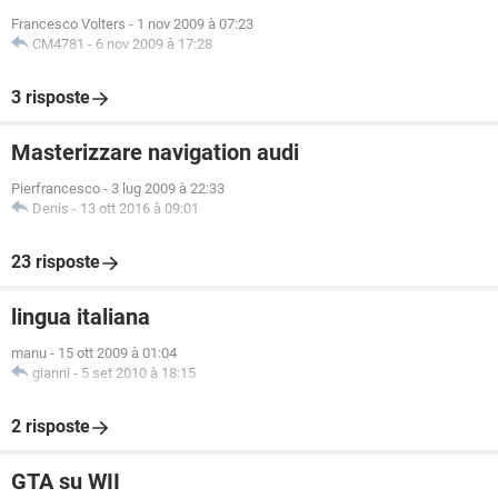
Francesco Volters
-
1 nov 2009 à 07:23
CM4781
-
6 nov 2009 à 17:28
3 risposte
Masterizzare navigation audi
Pierfrancesco
-
3 lug 2009 à 22:33
Denis
-
13 ott 2016 à 09:01
23 risposte
lingua italiana
manu
-
15 ott 2009 à 01:04
gianni
-
5 set 2010 à 18:15
2 risposte
GTA su WII