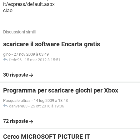
it/express/default.aspx
ciao
Discussioni simili
scaricare il software Encarta gratis
gino
-
27 nov 2009 à 03:49
fede96
-
15 mar 2012 à 15:51
30 risposte
Programma per scaricare giochi per Xbox
Pasquale ultras
-
14 lug 2009 à 18:43
danvere83
-
25 ott 2016 à 19:06
72 risposte
Cerco MICROSOFT PICTURE IT