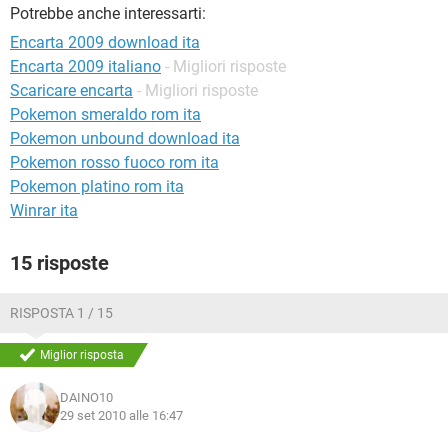
TIKTOK
FACEBOOK
Potrebbe anche interessarti:
Encarta 2009 download ita
HARDWARE
Encarta 2009 italiano
- Migliori risposte
Scaricare encarta
- Migliori risposte
Pokemon smeraldo rom ita
Pokemon unbound download ita
Pokemon rosso fuoco rom ita
Pokemon platino rom ita
Winrar ita
15 risposte
RISPOSTA 1 / 15
Miglior risposta
DAINO10
29 set 2010 alle 16:47