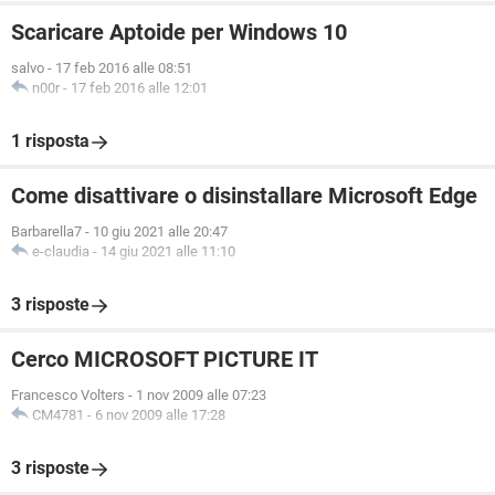
Scaricare Aptoide per Windows 10
salvo
-
17 feb 2016 alle 08:51
n00r
-
17 feb 2016 alle 12:01
1 risposta
Come disattivare o disinstallare Microsoft Edge
Barbarella7
-
10 giu 2021 alle 20:47
e-claudia
-
14 giu 2021 alle 11:10
3 risposte
Cerco MICROSOFT PICTURE IT
Francesco Volters
-
1 nov 2009 alle 07:23
CM4781
-
6 nov 2009 alle 17:28
3 risposte