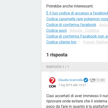
Potrebbe anche interessarti:
È il tuo codice di accesso a faceboo
Codice caramelle rare pokemon ros
Codice di conferma facebook
-
Astu
Codice ascii
-
Astuzie - Codifica
Codice di conferma Facebook non ar
Codice cliente tim
✓
-
Forum Telefo
1 risposta
RISPOSTA 1 / 1
Claudia Scarciolla
11.181
1 lug 2019 alle 10:21
Ciao accertati di aver immesso il nu
riprovare onde evitare che il sistema
poco da fare in quanto è la piattafor