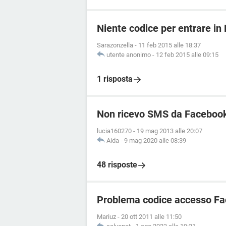
Niente codice per entrare i
Sarazonzella
-
11 feb 2015 alle 18:37
utente anonimo
-
12 feb 2015 alle 09:15
1 risposta
Non ricevo SMS da Faceboo
lucia160270
-
19 mag 2013 alle 20:07
Aida
-
9 mag 2020 alle 08:39
48 risposte
Problema codice accesso F
Mariuz
-
20 ott 2011 alle 11:50