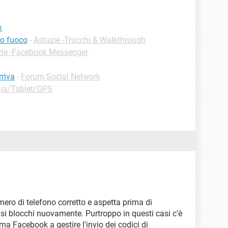
k
so fuoco
-
Astuzie -Trucchi & Walkthrough
zie -Facebook Messenger
riva
-
Forum Social Network
nia/Tablet/GPS
mero di telefono corretto e aspetta prima di
 si blocchi nuovamente. Purtroppo in questi casi c'è
ma Facebook a gestire l'invio dei codici di