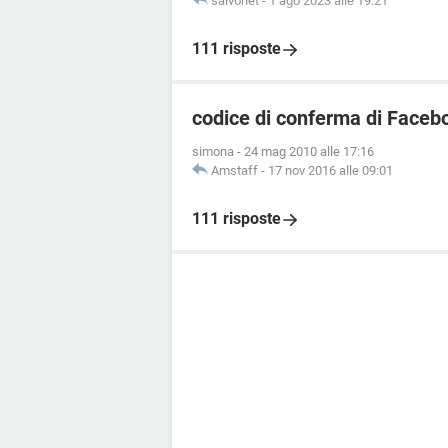
salvonet
-
1 ago 2023 alle 19:21
111 risposte
codice di conferma di Faceb
simona
-
24 mag 2010 alle 17:16
Amstaff
-
17 nov 2016 alle 09:01
111 risposte