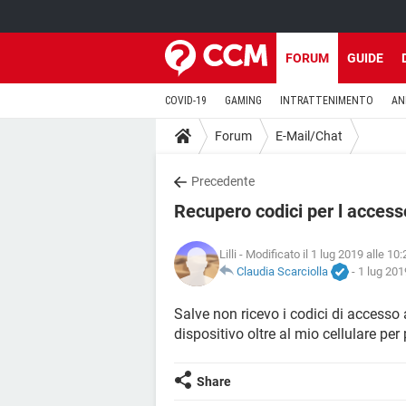
FORUM
GUIDE
COVID-19
GAMING
INTRATTENIMENTO
AN
Forum
E-Mail/Chat
Precedente
Recupero codici per l acces
Lilli
- Modificato il 1 lug 2019 alle 10:
Claudia Scarciolla
-
1 lug 201
Salve non ricevo i codici di access
dispositivo oltre al mio cellulare per
Share