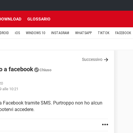
DOWNLOAD
GLOSSARIO
DROID
iOS
WINDOWS 10
INSTAGRAM
WHATSAPP
TIKTOK
FACEBOOK
Successivo
so a facebook
Chiuso
20
9 alle 10:21
o a Facebook tramite SMS. Purtroppo non ho alcun
 potervi accedere.