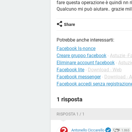
fare questa operazione è quindi nn r
Qualcuno mi può aiutare.. grazie mil
Share
Potrebbe anche interessarti:
Facebook ls-nonce
Creare gruppo facebook
-
Astuzie -
Eliminare account facebook
-
Astuzi
Facebook lite
-
Download - Web
Facebook messenger
-
Download - A
Facebook accedi senza registrazion
1 risposta
RISPOSTA 1 / 1
Antonello Ciccarello
1.865