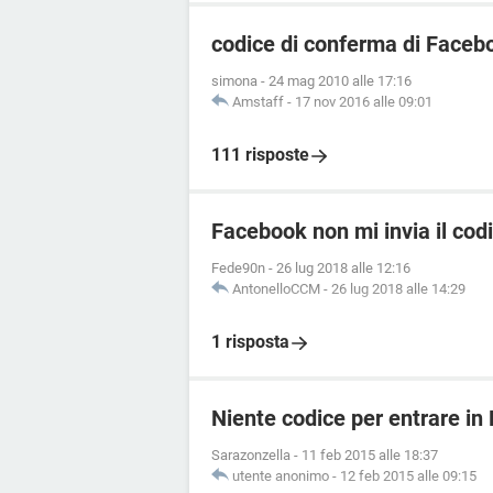
codice di conferma di Faceb
simona
-
24 mag 2010 alle 17:16
Amstaff
-
17 nov 2016 alle 09:01
111 risposte
Facebook non mi invia il cod
Fede90n
-
26 lug 2018 alle 12:16
AntonelloCCM
-
26 lug 2018 alle 14:29
1 risposta
Niente codice per entrare i
Sarazonzella
-
11 feb 2015 alle 18:37
utente anonimo
-
12 feb 2015 alle 09:15