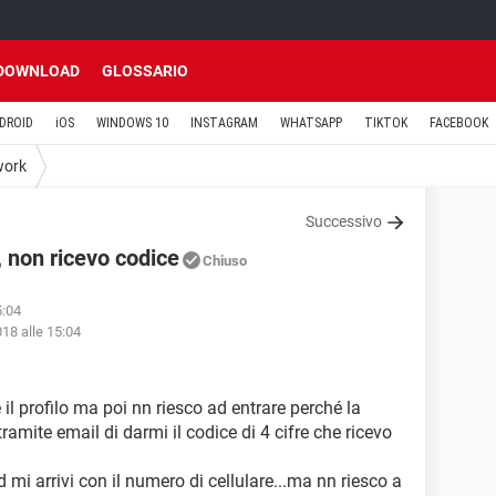
DOWNLOAD
GLOSSARIO
DROID
iOS
WINDOWS 10
INSTAGRAM
WHATSAPP
TIKTOK
FACEBOOK
work
Successivo
 non ricevo codice
Chiuso
5:04
018 alle 15:04
il profilo ma poi nn riesco ad entrare perché la
amite email di darmi il codice di 4 cifre che ricevo
 mi arrivi con il numero di cellulare...ma nn riesco a