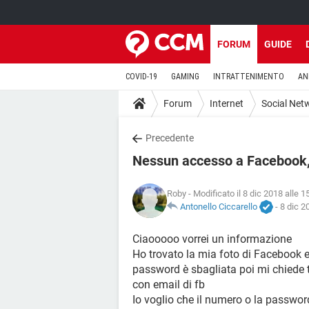
FORUM
GUIDE
COVID-19
GAMING
INTRATTENIMENTO
AN
Forum
Internet
Social Net
Precedente
Nessun accesso a Facebook,
Roby
- Modificato il 8 dic 2018 alle 1
Antonello Ciccarello
-
8 dic 2
Ciaooooo vorrei un informazione
Ho trovato la mia foto di Facebook e 
password è sbagliata poi mi chiede tr
con email di fb
Io voglio che il numero o la password