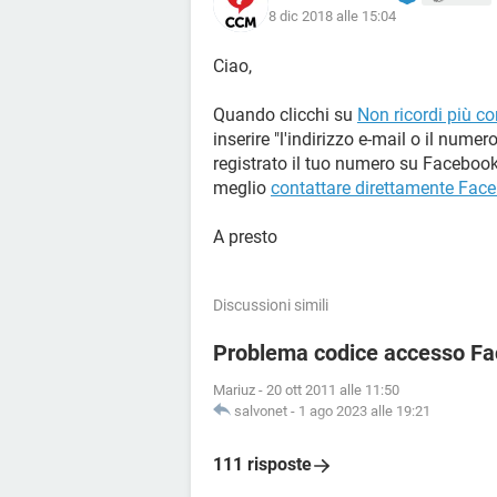
8 dic 2018 alle 15:04
Ciao,
Quando clicchi su
Non ricordi più c
inserire "l'indirizzo e-mail o il numer
registrato il tuo numero su Facebook,
meglio
contattare direttamente Fac
A presto
Discussioni simili
Problema codice accesso F
Mariuz
-
20 ott 2011 alle 11:50
salvonet
-
1 ago 2023 alle 19:21
111 risposte