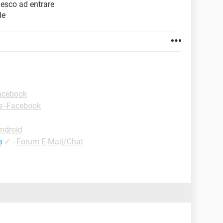
iesco ad entrare
le
Facebook
e -Facebook
ndroid
e
✓
-
Forum E-Mail/Chat