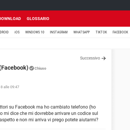
DOWNLOAD
GLOSSARIO
DROID
iOS
WINDOWS 10
INSTAGRAM
WHATSAPP
TIKTOK
FACEBOOK
Successivo
 (Facebook)
Chiuso
8 alle 09:47
fattori su Facebook ma ho cambiato telefono (ho
o mi dice che mi dovrebbe arrivare un codice sul
spetto e non mi arriva vi prego potete aiutarmi?