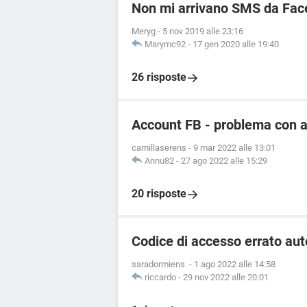
Non mi arrivano SMS da Fa
Meryg
-
5 nov 2019 alle 23:16
Marymc92
-
17 gen 2020 alle 19:40
26 risposte
Account FB - problema con au
camillaserens
-
9 mar 2022 alle 13:01
Annu82
-
27 ago 2022 alle 15:29
20 risposte
Codice di accesso errato aut
saradormiens.
-
1 ago 2022 alle 14:58
riccardo
-
29 nov 2022 alle 20:01