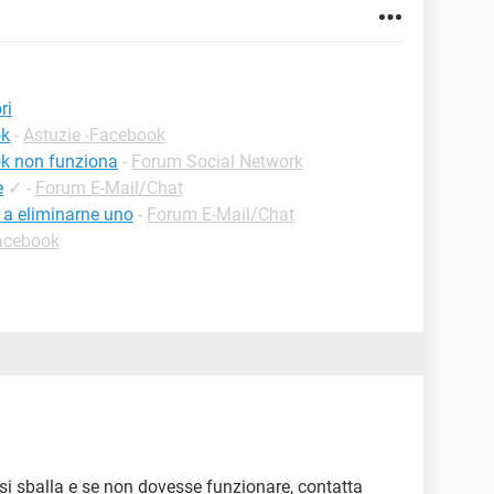
ri
ok
-
Astuzie -Facebook
ok non funziona
-
Forum Social Network
e
✓
-
Forum E-Mail/Chat
 a eliminarne uno
-
Forum E-Mail/Chat
Facebook
 si sballa e se non dovesse funzionare, contatta