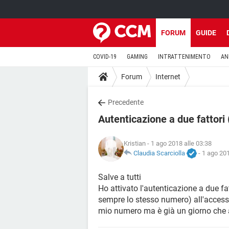
FORUM
GUIDE
COVID-19
GAMING
INTRATTENIMENTO
AN
Forum
Internet
Precedente
Autenticazione a due fattori
Kristian
- 1 ago 2018 alle 03:38
Claudia Scarciolla
-
1 ago 201
Salve a tutti
Ho attivato l'autenticazione a due 
sempre lo stesso numero) all'access
mio numero ma è già un giorno che a