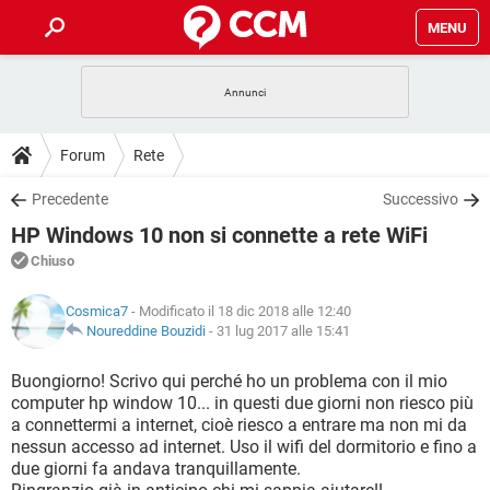
MENU
HOME
COVID-19
GAMING
GUIDE
Forum
Rete
INTRATTENIMENTO
ANDROID
COVID-19
GAMING
DOWNLOAD
Precedente
Successivo
iOS
WINDOWS 10
INTRATTENIMENTO
ANDROID
HP Windows 10 non si connette a rete WiFi
INSTAGRAM
COVID-19
WHATSAPP
GAMING
FORUM
iOS
WINDOWS 10
Chiuso
TIKTOK
INTRATTENIMENTO
FACEBOOK
ANDROID
INSTAGRAM
COVID-19
WHATSAPP
GAMING
GLOSSARIO
HARDWARE
iOS
Cosmica7
- Modificato il 18 dic 2018 alle 12:40
WINDOWS 10
TIKTOK
INTRATTENIMENTO
FACEBOOK
ANDROID
Noureddine Bouzidi
-
31 lug 2017 alle 15:41
INSTAGRAM
COVID-19
WHATSAPP
GAMING
HARDWARE
iOS
WINDOWS 10
Buongiorno! Scrivo qui perché ho un problema con il mio
TIKTOK
INTRATTENIMENTO
FACEBOOK
ANDROID
computer hp window 10... in questi due giorni non riesco più
INSTAGRAM
WHATSAPP
a connettermi a internet, cioè riesco a entrare ma non mi da
HARDWARE
iOS
WINDOWS 10
TIKTOK
FACEBOOK
nessun accesso ad internet. Uso il wifi del dormitorio e fino a
INSTAGRAM
WHATSAPP
due giorni fa andava tranquillamente.
HARDWARE