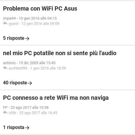
Problema con WiFi PC Asus
impa94
-
10 gen 2016 alle 04:15
guest
-
12 gen 2016 alle 09:09
5 risposte
nel mio PC potatile non si sente più l'audio
antonio
-
19 dic 2009 alle 15:45
architett99
-
1 gen 2016 alle 18:59
40 risposte
PC connesso a rete WiFi ma non naviga
FP
-
20 ago 2017 alle 10:38
n00r
-
22 ago 2017 alle 16:45
1 risposta