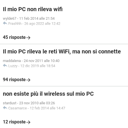
Il mio PC non rileva wifi
wylde67
-
11 feb 2014 alle 21:54
Frashhh
-
26 ago 2022 alle 12:42
45 risposte
Il mio PC rileva le reti WiFi, ma non si connette
maddalena
-
24 nov 2011 alle 10:40
Luzzy
-
12 dic 2019 alle 18:54
94 risposte
non esiste più il wireless sul mio PC
stardust
-
23 nov 2010 alle 03:26
Casamarce
-
12 feb 2014 alle 14:47
12 risposte