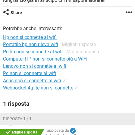
Ringranzio già in anticipo chi mi sappia aiutare!!
TIKTOK
FACEBOOK
HARDWARE
Share
Potrebbe anche interessarti:
Hp non si connette al wifi
Portatile hp non rileva wifi
- Migliori risposte
Pc hp non si connette al wifi
- Migliori risposte
Computer HP non si connette più a WiFi
Lenovo non si connette al wifi
Pc non si connette al wifi
Asus non si connette al wifi
✓
Webpocket 4g lte non si connette
✓
1 risposta
RISPOSTA 1 / 1
approvata da
Miglior risposta