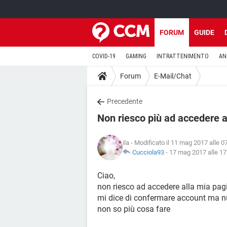
FORUM
GUIDE
COVID-19
GAMING
INTRATTENIMENTO
AN
Forum
E-Mail/Chat
Precedente
Non riesco più ad accedere 
ila
- Modificato il 11 mag 2017 alle 0
Cucciola93
-
17 mag 2017 alle 17
Ciao,
non riesco ad accedere alla mia pa
mi dice di confermare account ma nu
non so più cosa fare