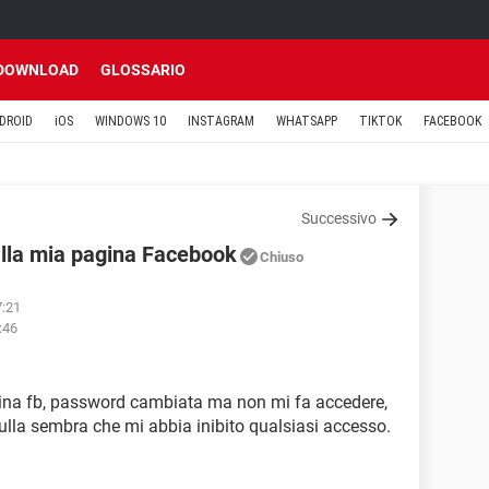
DOWNLOAD
GLOSSARIO
DROID
iOS
WINDOWS 10
INSTAGRAM
WHATSAPP
TIKTOK
FACEBOOK
Successivo
alla mia pagina Facebook
Chiuso
7:21
:46
gina fb, password cambiata ma non mi fa accedere,
lla sembra che mi abbia inibito qualsiasi accesso.