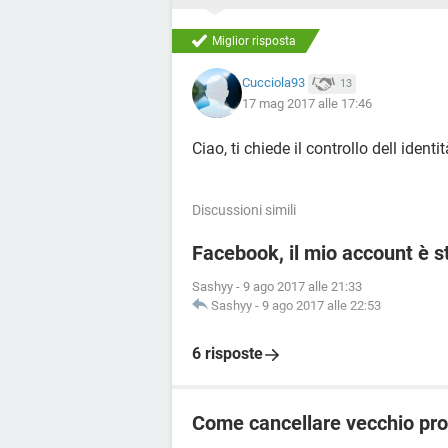
Miglior risposta
Cucciola93
13
17 mag 2017 alle 17:46
Ciao, ti chiede il controllo dell identi
Discussioni simili
Facebook, il mio account è 
Sashyy
-
9 ago 2017 alle 21:33
Sashyy
-
9 ago 2017 alle 22:53
6 risposte
Come cancellare vecchio pr