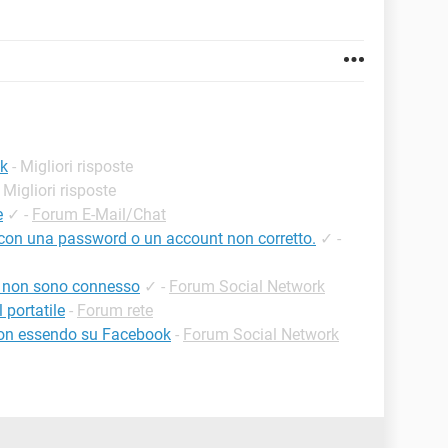
ok
- Migliori risposte
- Migliori risposte
e
✓
-
Forum E-Mail/Chat
e con una password o un account non corretto.
✓
-
e non sono connesso
✓
-
Forum Social Network
portatile
-
Forum rete
r non essendo su Facebook
-
Forum Social Network