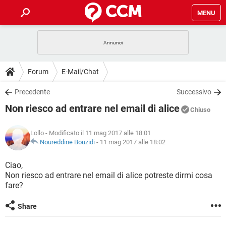
MENU
HOME
COVID-19
GAMING
GUIDE
Forum
E-Mail/Chat
INTRATTENIMENTO
ANDROID
COVID-19
GAMING
DOWNLOAD
Precedente
Successivo
iOS
WINDOWS 10
INTRATTENIMENTO
ANDROID
Non riesco ad entrare nel email di alice
INSTAGRAM
COVID-19
WHATSAPP
GAMING
Chiuso
FORUM
iOS
WINDOWS 10
TIKTOK
INTRATTENIMENTO
FACEBOOK
ANDROID
Lollo
- Modificato il 11 mag 2017 alle 18:01
INSTAGRAM
COVID-19
WHATSAPP
GAMING
GLOSSARIO
Noureddine Bouzidi
-
11 mag 2017 alle 18:02
HARDWARE
iOS
WINDOWS 10
TIKTOK
INTRATTENIMENTO
FACEBOOK
ANDROID
INSTAGRAM
COVID-19
WHATSAPP
GAMING
Ciao,
HARDWARE
iOS
WINDOWS 10
Non riesco ad entrare nel email di alice potreste dirmi cosa
TIKTOK
INTRATTENIMENTO
FACEBOOK
ANDROID
fare?
INSTAGRAM
WHATSAPP
HARDWARE
iOS
WINDOWS 10
TIKTOK
FACEBOOK
Share
INSTAGRAM
WHATSAPP
HARDWARE