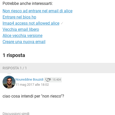
TIKTOK
FACEBOOK
Potrebbe anche interessarti:
Non riesco ad entrare nel email di alice
HARDWARE
Entrare nel bios hp
Imap4 access not allowed alice
✓
Vecchia email libero
Alice vecchia versione
Creare una nuova email
1 risposta
RISPOSTA 1 / 1
Noureddine Bouzidi
15.404
11 mag 2017 alle 18:02
ciao cosa intendi per "non riesco"?
Discussioni simili