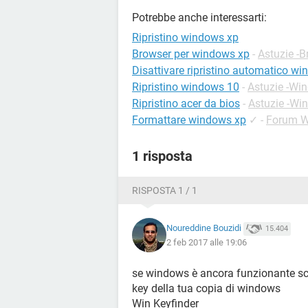
Potrebbe anche interessarti:
Ripristino windows xp
Browser per windows xp
-
Astuzie -
Disattivare ripristino automatico w
Ripristino windows 10
-
Astuzie -Wi
Ripristino acer da bios
-
Astuzie -Wi
Formattare windows xp
✓
-
Forum 
1 risposta
RISPOSTA 1 / 1
Noureddine Bouzidi
15.404
2 feb 2017 alle 19:06
se windows è ancora funzionante sca
key della tua copia di windows
Win Keyfinder