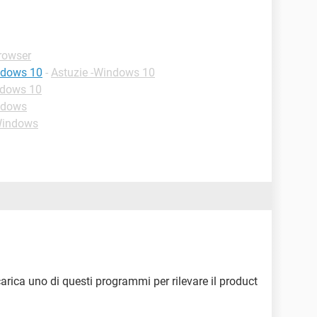
Browser
indows 10
-
Astuzie -Windows 10
ndows 10
ndows
Windows
rica uno di questi programmi per rilevare il product