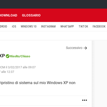
DOWNLOAD
GLOSSARIO
DROID
iOS
WINDOWS 10
INSTAGRAM
WHATSAPP
TIKTOK
FACEBOOK
Successivo
 XP
Risolto
/Chiuso
CM il 3/02/2017 alle 09:07
 alle 12:37
 ripristino di sistema sul mio Windows XP non