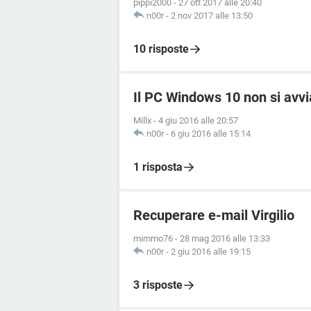
pippi2000
-
27 ott 2017 alle 20:40
n00r
-
2 nov 2017 alle 13:50
10 risposte
Il PC Windows 10 non si avv
Millx
-
4 giu 2016 alle 20:57
n00r
-
6 giu 2016 alle 15:14
1 risposta
Recuperare e-mail Virgilio
mimmo76
-
28 mag 2016 alle 13:33
n00r
-
2 giu 2016 alle 19:15
3 risposte