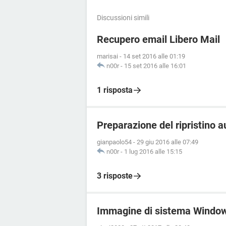
Discussioni simili
Recupero email Libero Mail
marisai
-
14 set 2016 alle 01:19
n00r
-
15 set 2016 alle 16:01
1 risposta
Preparazione del ripristino 
gianpaolo54
-
29 giu 2016 alle 07:49
n00r
-
1 lug 2016 alle 15:15
3 risposte
Immagine di sistema Windows