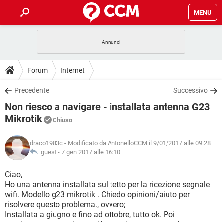
MENU
HOME
COVID-19
GAMING
GUIDE
Forum
Internet
INTRATTENIMENTO
ANDROID
COVID-19
GAMING
DOWNLOAD
Precedente
Successivo
iOS
WINDOWS 10
INTRATTENIMENTO
ANDROID
Non riesco a navigare - installata antenna G23
INSTAGRAM
COVID-19
WHATSAPP
GAMING
FORUM
iOS
WINDOWS 10
Mikrotik
Chiuso
TIKTOK
INTRATTENIMENTO
FACEBOOK
ANDROID
INSTAGRAM
COVID-19
WHATSAPP
GAMING
GLOSSARIO
HARDWARE
iOS
WINDOWS 10
draco1983c
- Modificato da AntonelloCCM il 9/01/2017 alle 09:28
TIKTOK
INTRATTENIMENTO
FACEBOOK
ANDROID
guest -
7 gen 2017 alle 16:10
INSTAGRAM
COVID-19
WHATSAPP
GAMING
HARDWARE
iOS
WINDOWS 10
Ciao,
TIKTOK
INTRATTENIMENTO
FACEBOOK
ANDROID
INSTAGRAM
WHATSAPP
Ho una antenna installata sul tetto per la ricezione segnale
HARDWARE
iOS
WINDOWS 10
wifi. Modello g23 mikrotik . Chiedo opinioni/aiuto per
TIKTOK
FACEBOOK
risolvere questo problema., ovvero;
INSTAGRAM
WHATSAPP
Installata a giugno e fino ad ottobre, tutto ok. Poi
HARDWARE