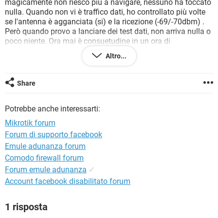
magicamente non riesco più a navigare, nessuno ha toccato
TIKTOK
FACEBOOK
nulla. Quando non vi è traffico dati, ho controllato più volte
HARDWARE
se l'antenna è agganciata (si) e la ricezione (-69/-70dbm) .
Però quando provo a lanciare dei test dati, non arriva nulla o
poco niente. Ora mai è consuetudine in un ora di
connessione 15/20 minuti di traffico e il resto ad aspettare
Altro...
che funzioni. Qualcuno ha suggerimenti?? Io non capisco, il
perchè non vadi se il segnale è agganciato e il segnale è
buono. Il gestore H2NET , mi dice che da loro prove, funziona
Share
tutto. Mi sono posto ultimo mese per risolvere, poi tolgo tutto
se non risolvo. grazie
Potrebbe anche interessarti:
Mikrotik forum
Forum di supporto facebook
Emule adunanza forum
Comodo firewall forum
Forum emule adunanza
✓
Account facebook disabilitato forum
1 risposta