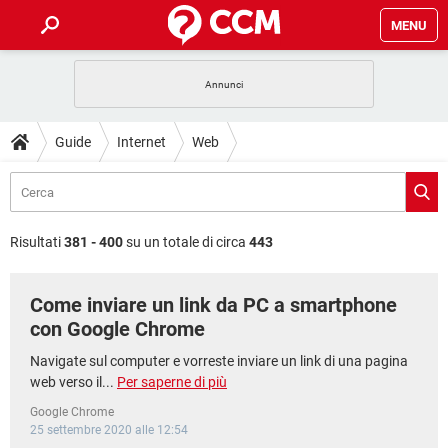
MENU
HOME
COVID-19
GAMING
GUIDE
Guide
Internet
Web
INTRATTENIMENTO
ANDROID
COVID-19
GAMING
DOWNLOAD
iOS
WINDOWS 10
INTRATTENIMENTO
ANDROID
INSTAGRAM
COVID-19
WHATSAPP
GAMING
FORUM
iOS
WINDOWS 10
Risultati
381 - 400
su un totale di circa
443
TIKTOK
INTRATTENIMENTO
FACEBOOK
ANDROID
INSTAGRAM
COVID-19
WHATSAPP
GAMING
GLOSSARIO
HARDWARE
iOS
WINDOWS 10
Come inviare un link da PC a smartphone
TIKTOK
INTRATTENIMENTO
FACEBOOK
ANDROID
INSTAGRAM
COVID-19
WHATSAPP
GAMING
con Google Chrome
HARDWARE
iOS
WINDOWS 10
TIKTOK
INTRATTENIMENTO
FACEBOOK
ANDROID
Navigate sul computer e vorreste inviare un link di una pagina
INSTAGRAM
WHATSAPP
web verso il...
Per saperne di più
HARDWARE
iOS
WINDOWS 10
TIKTOK
FACEBOOK
Google Chrome
INSTAGRAM
WHATSAPP
25 settembre 2020 alle 12:54
HARDWARE