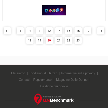
1
4
8
12
14
15
16
17
18
19
20
21
22
23
Chi siamo
Condizioni di utilizzo
Informativa sulla privacy
Contatti
Regolamento
Magazine Delle Donne
Gestione dei cookie