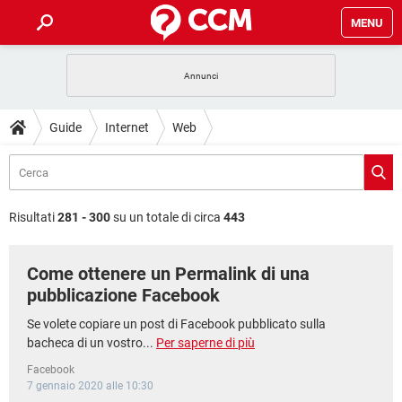
MENU
HOME
COVID-19
GAMING
GUIDE
Guide
Internet
Web
INTRATTENIMENTO
ANDROID
COVID-19
GAMING
DOWNLOAD
iOS
WINDOWS 10
INTRATTENIMENTO
ANDROID
INSTAGRAM
COVID-19
WHATSAPP
GAMING
FORUM
iOS
WINDOWS 10
Risultati
281 - 300
su un totale di circa
443
TIKTOK
INTRATTENIMENTO
FACEBOOK
ANDROID
INSTAGRAM
COVID-19
WHATSAPP
GAMING
GLOSSARIO
HARDWARE
iOS
WINDOWS 10
Come ottenere un Permalink di una
TIKTOK
INTRATTENIMENTO
FACEBOOK
ANDROID
INSTAGRAM
COVID-19
WHATSAPP
GAMING
pubblicazione Facebook
HARDWARE
iOS
WINDOWS 10
TIKTOK
INTRATTENIMENTO
FACEBOOK
ANDROID
Se volete copiare un post di Facebook pubblicato sulla
INSTAGRAM
WHATSAPP
bacheca di un vostro...
Per saperne di più
HARDWARE
iOS
WINDOWS 10
TIKTOK
FACEBOOK
Facebook
INSTAGRAM
WHATSAPP
7 gennaio 2020 alle 10:30
HARDWARE