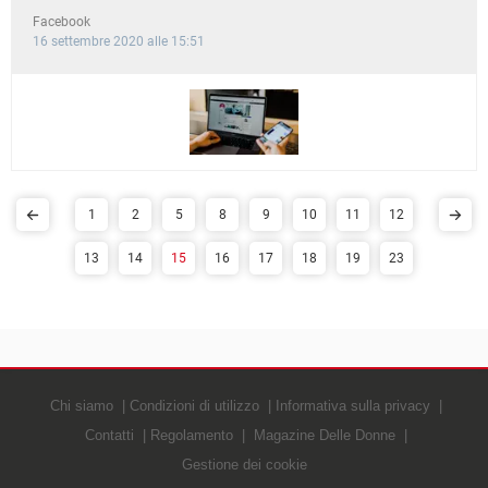
Facebook
16 settembre 2020 alle 15:51
1
2
5
8
9
10
11
12
13
14
15
16
17
18
19
23
Chi siamo
Condizioni di utilizzo
Informativa sulla privacy
Contatti
Regolamento
Magazine Delle Donne
Gestione dei cookie