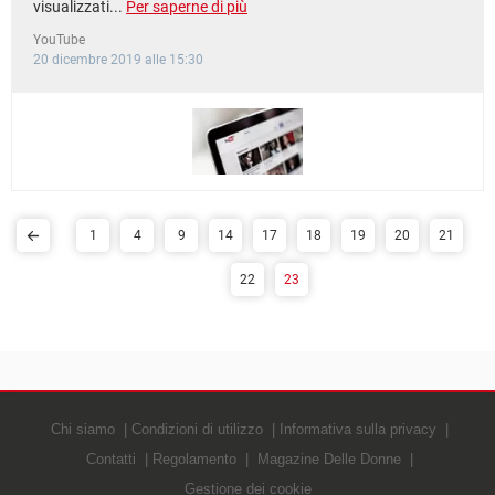
visualizzati...
Per saperne di più
YouTube
20 dicembre 2019 alle 15:30
1
4
9
14
17
18
19
20
21
22
23
Chi siamo
Condizioni di utilizzo
Informativa sulla privacy
Contatti
Regolamento
Magazine Delle Donne
Gestione dei cookie