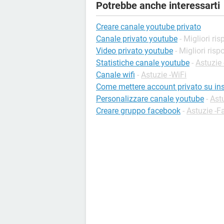
Potrebbe anche interessarti
Creare canale youtube privato
Canale privato youtube
- Migliori ri
Video privato youtube
- Migliori risp
Statistiche canale youtube
-
Astuzie
Canale wifi
-
Astuzie -WiFi
Come mettere account privato su i
Personalizzare canale youtube
-
Ast
Creare gruppo facebook
-
Astuzie -