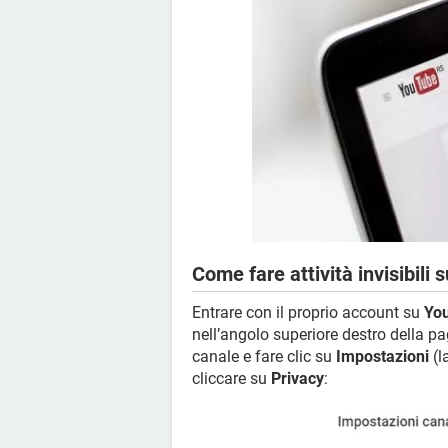
Come fare attività invisibili
Entrare con il proprio account su
Yo
nell’angolo superiore destro della pa
canale e fare clic su
Impostazioni
(l
cliccare su
Privacy
: