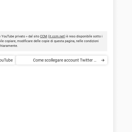
e YouTube privato » dal sito
CCM
(
it.ccm.net
) è reso disponibile sotto i
bile copiare, modificare delle copie di questa pagina, nelle condizioni
 chiaramente.
YouTube
Come scollegare account Twitter da
YouTube