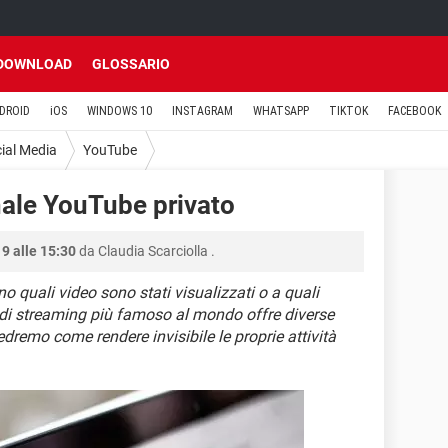
DOWNLOAD
GLOSSARIO
DROID
iOS
WINDOWS 10
INSTAGRAM
WHATSAPP
TIKTOK
FACEBOOK
ial Media
YouTube
nale YouTube privato
9 alle 15:30
da
Claudia Scarciolla
.
no quali video sono stati visualizzati o a quali
ito di streaming più famoso al mondo offre diverse
edremo come rendere invisibile le proprie attività