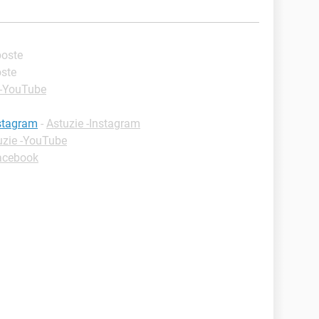
sposte
oste
 -YouTube
nstagram
-
Astuzie -Instagram
uzie -YouTube
Facebook