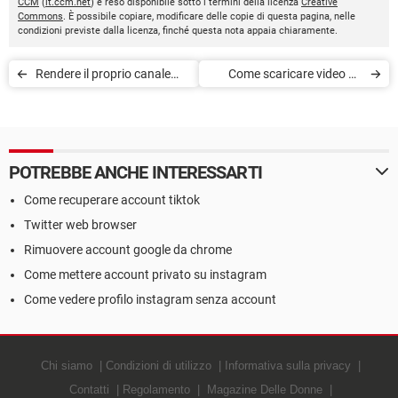
CCM
(
it.ccm.net
) è reso disponibile sotto i termini della licenza
Creative
Commons
. È possibile copiare, modificare delle copie di questa pagina, nelle
condizioni previste dalla licenza, finché questa nota appaia chiaramente.
Rendere il proprio canale
Come scaricare video da
YouTube privato
una pagina web: immagini,
senza programmi
POTREBBE ANCHE INTERESSARTI
Come recuperare account tiktok
Twitter web browser
Rimuovere account google da chrome
Come mettere account privato su instagram
Come vedere profilo instagram senza account
Chi siamo
Condizioni di utilizzo
Informativa sulla privacy
Contatti
Regolamento
Magazine Delle Donne