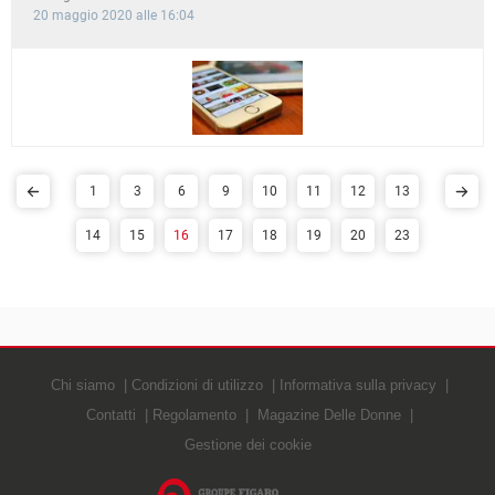
20 maggio 2020 alle 16:04
1
3
6
9
10
11
12
13
14
15
16
17
18
19
20
23
Chi siamo
Condizioni di utilizzo
Informativa sulla privacy
Contatti
Regolamento
Magazine Delle Donne
Gestione dei cookie