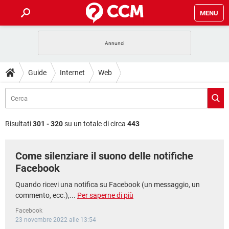
MENU
HOME
COVID-19
GAMING
GUIDE
Guide
Internet
Web
INTRATTENIMENTO
ANDROID
COVID-19
GAMING
DOWNLOAD
iOS
WINDOWS 10
INTRATTENIMENTO
ANDROID
INSTAGRAM
COVID-19
WHATSAPP
GAMING
FORUM
iOS
WINDOWS 10
Risultati
301 - 320
su un totale di circa
443
TIKTOK
INTRATTENIMENTO
FACEBOOK
ANDROID
INSTAGRAM
COVID-19
WHATSAPP
GAMING
GLOSSARIO
HARDWARE
iOS
WINDOWS 10
Come silenziare il suono delle notifiche
TIKTOK
INTRATTENIMENTO
FACEBOOK
ANDROID
INSTAGRAM
COVID-19
WHATSAPP
GAMING
Facebook
HARDWARE
iOS
WINDOWS 10
TIKTOK
INTRATTENIMENTO
FACEBOOK
ANDROID
Quando ricevi una notifica su Facebook (un messaggio, un
INSTAGRAM
WHATSAPP
commento, ecc.),...
Per saperne di più
HARDWARE
iOS
WINDOWS 10
TIKTOK
FACEBOOK
Facebook
INSTAGRAM
WHATSAPP
23 novembre 2022 alle 13:54
HARDWARE