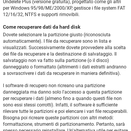
Undelete Plus (versione gratuita), progettato come gli altri
per Windows 95/98/ME/2000/XP, gestisce i file system FAT
12/16/32, NTFS e supporti rimovibili.
Come recuperare dati da hard disk
Dovete selezionare la partizione giusto (riconosciuta
automaticamente). I file da recuperare sono in lista e
visualizzati. Successivamente dovete provvedere alla scelta
dei file da recuperare e la destinazione di salvataggio. Il
salvataggio non va fatto sulla partizione (o il disco)
danneggiato o formattato (altrimenti i dati estratti andranno
a sovrascrivere i dati da recuperare in maniera definitiva).
I software di recupero non ricreano una partizione
danneggiata ma danno solo l'accesso a questa partizione
per recuperare i dati (almeno fino a quando questi file non
sono essi stessi corrotti). Infatti, il software è sufficiente
rilevare tutte le partizioni e poi elencare i vari file recuperabili.
Bisogna poi ricreare queste partizioni con altri metodi:
formattazione, strumenti di partizionamento. Pertanto, sarà
spesso necessario reinstallare. Un'alternativa utile per evitare