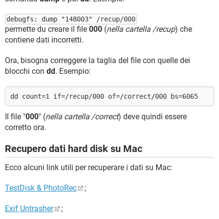
debugfs: dump "148003" /recup/000
permette du creare il file
000
(
nella cartella /recup
) che
contiene dati incorretti.
Ora, bisogna correggere la taglia del file con quelle dei
blocchi con
dd
. Esempio:
dd count=1 if=/recup/000 of=/correct/000 bs=6065
Il file "
000
" (
nella cartella /correct
) deve quindi essere
corretto ora.
Recupero dati hard disk su Mac
Ecco alcuni link utili per recuperare i dati su Mac:
TestDisk & PhotoRec
;
Exif Untrasher
;