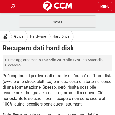
MENU
HOME
COVID-19
GAMING
GUIDE
Guide
Hardware
Hard Drive
INTRATTENIMENTO
ANDROID
COVID-19
GAMING
DOWNLOAD
Recupero dati hard disk
iOS
WINDOWS 10
INTRATTENIMENTO
ANDROID
INSTAGRAM
COVID-19
WHATSAPP
GAMING
FORUM
Ultimo aggiornamento
16 aprile 2019 alle 12:01
da
Antonello
iOS
WINDOWS 10
TIKTOK
INTRATTENIMENTO
FACEBOOK
ANDROID
Ciccarello
.
INSTAGRAM
COVID-19
WHATSAPP
GAMING
GLOSSARIO
HARDWARE
iOS
WINDOWS 10
Può capitare di perdere dati durante un "crash" dell'hard disk
TIKTOK
INTRATTENIMENTO
FACEBOOK
ANDROID
(ovvero uno shock elettrico) o in qualcosa di storto nel corso
INSTAGRAM
COVID-19
WHATSAPP
GAMING
HARDWARE
iOS
WINDOWS 10
di una formattazione. Spesso, però, risulta possibile
TIKTOK
INTRATTENIMENTO
FACEBOOK
ANDROID
recuperare i dati grazie a dei programmi di recupero. Ciò
INSTAGRAM
WHATSAPP
nonostante le soluzioni per il recupero non sono sicure al
HARDWARE
iOS
WINDOWS 10
100%, quindi scegliere bene questi strumenti.
TIKTOK
FACEBOOK
INSTAGRAM
WHATSAPP
HARDWARE
Nota Bene
: queste soluzioni non vi esonerano dal fare