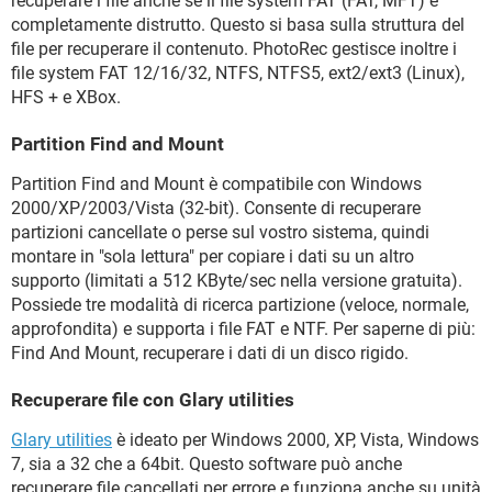
recuperare i file anche se il file system FAT (FAT, MFT) è
completamente distrutto. Questo si basa sulla struttura del
file per recuperare il contenuto. PhotoRec gestisce inoltre i
file system FAT 12/16/32, NTFS, NTFS5, ext2/ext3 (Linux),
HFS + e XBox.
Partition Find and Mount
Partition Find and Mount è compatibile con Windows
2000/XP/2003/Vista (32-bit). Consente di recuperare
partizioni cancellate o perse sul vostro sistema, quindi
montare in "sola lettura" per copiare i dati su un altro
supporto (limitati a 512 KByte/sec nella versione gratuita).
Possiede tre modalità di ricerca partizione (veloce, normale,
approfondita) e supporta i file FAT e NTF. Per saperne di più:
Find And Mount, recuperare i dati di un disco rigido.
Recuperare file con Glary utilities
Glary utilities
è ideato per Windows 2000, XP, Vista, Windows
7, sia a 32 che a 64bit. Questo software può anche
recuperare file cancellati per errore e funziona anche su unità