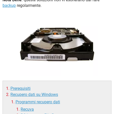
TIKTOK
FACEBOOK
backup
regolarmente.
HARDWARE
Prerequisiti
Recupero dati su Windows
Programmi recupero dati
Recuva