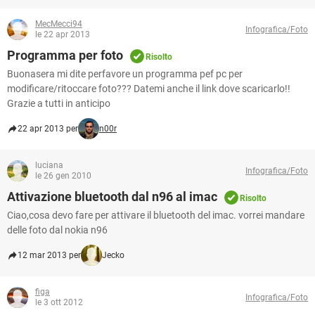
MecMecci94
Infografica/Foto
le 22 apr 2013
Programma per foto
Risolto
Buonasera mi dite perfavore un programma pef pc per
modificare/ritoccare foto??? Datemi anche il link dove scaricarlo!!
Grazie a tutti in anticipo
22 apr 2013 per
n00r
luciana
Infografica/Foto
le 26 gen 2010
Attivazione bluetooth dal n96 al imac
Risolto
Ciao,cosa devo fare per attivare il bluetooth del imac. vorrei mandare
delle foto dal nokia n96
12 mar 2013 per
Jecko
figa
Infografica/Foto
le 3 ott 2012