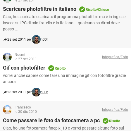
le 27 set 2011
Scaricare photofiltre in italiano
Risolto/Chiuso
Ciao, ho scaricato scaricato il programma photofiltre ma è in inglese
invece sul PC di mio fratello è in italiano... qualcuno sa dirmi dove
posso ...
28 set 2011 per
n00r
Noemi
Infografica/Foto
le 27 set 2011
Gif con photofilter
Risolto
vorrei anche sapere come fare una immagine gif con fotofiltre grazie
ancora
28 set 2011 per
n00r
Francesco
Infografica/Foto
le 30 dic 2010
Come passare le foto da fotocamera a pc
Risolto
Ciao, ho una fotocamera finepix j10 e vorrei passare alcune foto sul