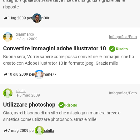
disegno ? quale software serve ? se c'è una guida ? grazie per le
risposte
1 lug 2009 per
n00r
gianmarco
Infografica/Foto
le 8 giu 2009
Convertire immagini adobe illustrator 10
Risolto
Buona sera, Vorrei sapere come posso convertire le immagini che ho
creato con Adobe Illustrator 10 in formato jpeg. Grazie mille
10 giu 2009 per
nane77
sibilla
Infografica/Foto
le 5 mag 2009
Utilizzare photoshop
Risolto
Ciao, avrei bisogno di un sito che mi spiega n maniera breve e
sintetica come utilizzare photoshop. Grazie mille
7 mag 2009 per
sibilla