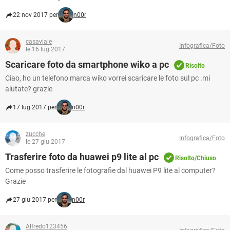
22 nov 2017 per
n00r
casaviale
Infografica/Foto
le 16 lug 2017
Scaricare foto da smartphone wiko a pc
Risolto
Ciao, ho un telefono marca wiko vorrei scaricare le foto sul pc .mi
aiutate? grazie
17 lug 2017 per
n00r
zucche
Infografica/Foto
le 27 giu 2017
Trasferire foto da huawei p9 lite al pc
Risolto/Chiuso
Come posso trasferire le fotografie dal huawei P9 lite al computer?
Grazie
27 giu 2017 per
n00r
Alfredo123456