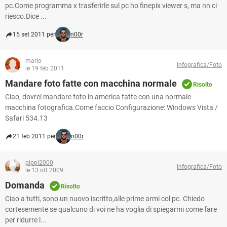
pc.Come programma x trasferirle sul pc ho finepix viewer s, ma nn ci
riesco.Dice ...
15 set 2011 per
n00r
mario
Infografica/Foto
le 19 feb 2011
Mandare foto fatte con macchina normale
Risolto
Ciao, dovrei mandare foto in america fatte con una normale
macchina fotografica.Come faccio Configurazione: Windows Vista /
Safari 534.13
21 feb 2011 per
n00r
pippi2000
Infografica/Foto
le 13 ott 2009
Domanda
Risolto
Ciao a tutti, sono un nuovo iscritto,alle prime armi col pc. Chiedo
cortesemente se qualcuno di voi ne ha voglia di spiegarmi come fare
per ridurre l...