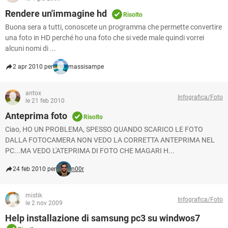
Rendere un'immagine hd
Risolto
Buona sera a tutti, conoscete un programma che permette convertire
una foto in HD perché ho una foto che si vede male quindi vorrei
alcuni nomi di ...
2 apr 2010 per
massisampe
antox
Infografica/Foto
le 21 feb 2010
Anteprima foto
Risolto
Ciao, HO UN PROBLEMA, SPESSO QUANDO SCARICO LE FOTO
DALLA FOTOCAMERA NON VEDO LA CORRETTA ANTEPRIMA NEL
PC...MA VEDO L'ATEPRIMA DI FOTO CHE MAGARI H...
24 feb 2010 per
n00r
mistik
Infografica/Foto
le 2 nov 2009
Help installazione di samsung pc3 su windwos7