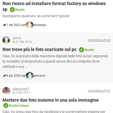
TIKTOK
FACEBOOK
Non riesco ad installare format factory su windows
xp
Risolto
HARDWARE
buongiorno qualcuno sa come fare? grazie
1 set 2022 per
ekotango
pelota
Infografica/Foto
le 27 feb 2012
Non trovo più le foto scaricate sul pc
Risolto
Ciao, ho scaricato dalla macchina digitale delle foto sul pc seguendo
la modalita' preimpostata e quindi senza dire al computer dove
metterle e ora ...
8 giu 2020 per
giovanni
adeluccia91
Infografica/Foto
le 2 feb 2011
Mettere due foto insieme in una sola immagine
Risolto/Chiuso
Ciao, ho preso due foto da facebook e le vorrei mettere insieme per