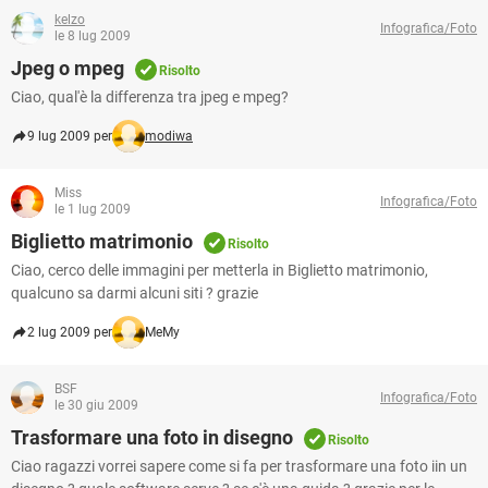
kelzo
Infografica/Foto
le 8 lug 2009
Jpeg o mpeg
Risolto
Ciao, qual'è la differenza tra jpeg e mpeg?
9 lug 2009 per
modiwa
Miss
Infografica/Foto
le 1 lug 2009
Biglietto matrimonio
Risolto
Ciao, cerco delle immagini per metterla in Biglietto matrimonio,
qualcuno sa darmi alcuni siti ? grazie
2 lug 2009 per
MeMy
BSF
Infografica/Foto
le 30 giu 2009
Trasformare una foto in disegno
Risolto
Ciao ragazzi vorrei sapere come si fa per trasformare una foto iin un