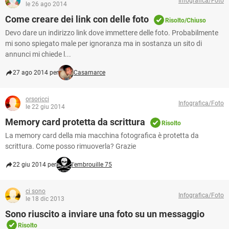
Infografica/Foto
le 26 ago 2014
Come creare dei link con delle foto
Risolto/Chiuso
Devo dare un indirizzo link dove immettere delle foto. Probabilmente
mi sono spiegato male per ignoranza ma in sostanza un sito di
annunci mi chiede l...
27 ago 2014 per
Casamarce
orsoricci
Infografica/Foto
le 22 giu 2014
Memory card protetta da scrittura
Risolto
La memory card della mia macchina fotografica è protetta da
scrittura. Come posso rimuoverla? Grazie
22 giu 2014 per
l'embrouille 75
ci sono
Infografica/Foto
le 18 dic 2013
Sono riuscito a inviare una foto su un messaggio
Risolto