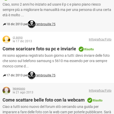
Ciao, sono 2 anni ho iniziato ad usare il p c e piano piano riesco
sempre più a migliorare la manualità ma per una persona di una certa
età è molto ...
18 dic 2013 per
l'embrouille 75
ci sono
Infografica/Foto
le 17 dic 2013
Come scaricare foto su pc e inviarle
Risolto
mi sono appena registrato buon giorno a tutti :devo inviare delle foto
che sono sul telefono samsung s 5610 ma essendo per ora sempre
monco come d...
17 dic 2013 per
l'embrouille 75
lepegaso
Infografica/Foto
le 21 ago 2013
Come scattare belle foto con la webcam
Risolto
Ciao a tutti sono nuovo del forum stò cercando una guida per
imparare a fare delle foto con la web cam per poterle pubblicare. Sarà