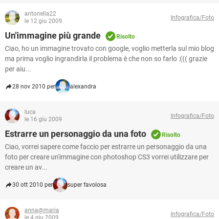
antonella22
Infografica/Foto
le 12 giu 2009
Un'immagine più grande
Risolto
Ciao, ho un immagine trovato con google, voglio metterla sul mio blog
ma prima voglio ingrandirla il problema è che non so farlo :((( grazie
per aiu...
28 nov 2010 per
alexandra
luca
Infografica/Foto
le 16 giu 2009
Estrarre un personaggio da una foto
Risolto
Ciao, vorrei sapere come faccio per estrarre un personaggio da una
foto per creare un'immagine con photoshop CS3 vorrei utilizzare per
creare un av...
30 ott 2010 per
super favolosa
anna@maria
Infografica/Foto
le 4 giu 2009