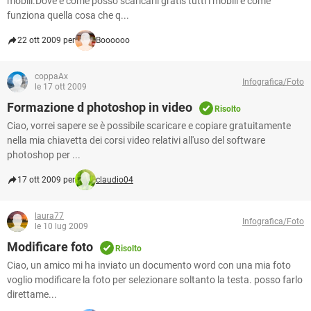
mobili.Dove e come posso scaricarli gratis tutti i mobili e come
funziona quella cosa che q...
22 ott 2009 per
Boooooo
coppaAx
Infografica/Foto
le 17 ott 2009
Formazione d photoshop in video
Risolto
Ciao, vorrei sapere se è possibile scaricare e copiare gratuitamente
nella mia chiavetta dei corsi video relativi all'uso del software
photoshop per ...
17 ott 2009 per
claudio04
laura77
Infografica/Foto
le 10 lug 2009
Modificare foto
Risolto
Ciao, un amico mi ha inviato un documento word con una mia foto
voglio modificare la foto per selezionare soltanto la testa. posso farlo
direttame...