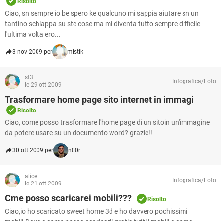
Risolto
Ciao, sn sempre io be spero ke qualcuno mi sappia aiutare sn un
tantino schiappa su ste cose ma mi diventa tutto sempre difficile
l'ultima volta ero...
3 nov 2009 per
mistik
st3
Infografica/Foto
le 29 ott 2009
Trasformare home page sito internet in immagi
Risolto
Ciao, come posso trasformare l'home page di un sitoin un'immagine
da potere usare su un documento word? grazie!!
30 ott 2009 per
n00r
alice
Infografica/Foto
le 21 ott 2009
Cme posso scaricarei mobili???
Risolto
Ciao,io ho scaricato sweet home 3d e ho davvero pochissimi