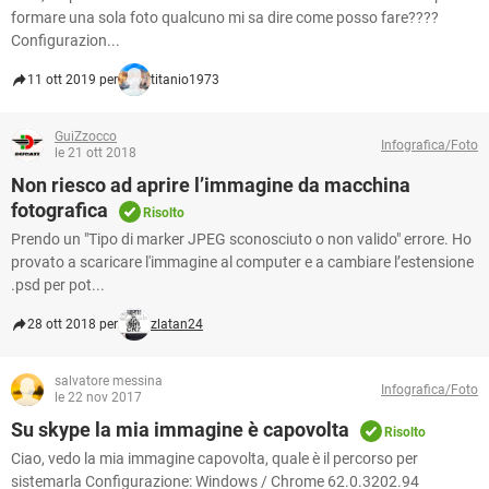
formare una sola foto qualcuno mi sa dire come posso fare????
Configurazion...
11 ott 2019 per
titanio1973
GuiZzocco
Infografica/Foto
le 21 ott 2018
Non riesco ad aprire l’immagine da macchina
fotografica
Risolto
Prendo un "Tipo di marker JPEG sconosciuto o non valido" errore. Ho
provato a scaricare l'immagine al computer e a cambiare l’estensione
.psd per pot...
28 ott 2018 per
zlatan24
salvatore messina
Infografica/Foto
le 22 nov 2017
Su skype la mia immagine è capovolta
Risolto
Ciao, vedo la mia immagine capovolta, quale è il percorso per
sistemarla Configurazione: Windows / Chrome 62.0.3202.94