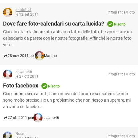
phototest
Infografica/Foto
le 12 set 2011
Dove fare foto-calendari su carta lucida?
Risolto
Ciao, Io e la mia fidanzata abbiamo fatto delle foto. Le vorrei fare un
calendario da parete con le nostre fotografie. Affinché le nostre foto
ven...
28 nov 2011 per
Martina
luciano46
Infografica/Foto
le 27 ott 2011
Foto faceboox
Risolto
Ciao, buona sera a tutti, sono nuovo del forum e scusatemi se non
sono molto preciso.Ho un problemino che non riesco a superare, mi
arrivano su facebo...
27 ott 2011 per
luciano46
Noemi
Infografica/Foto