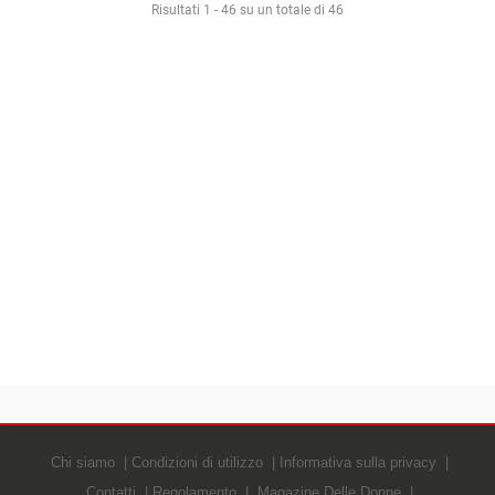
Risultati 1 - 46 su un totale di 46
Chi siamo
Condizioni di utilizzo
Informativa sulla privacy
Contatti
Regolamento
Magazine Delle Donne