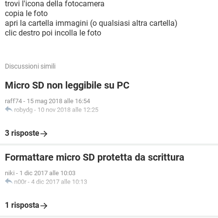
trovi l'icona della fotocamera
copia le foto
apri la cartella immagini (o qualsiasi altra cartella)
clic destro poi incolla le foto
Discussioni simili
Micro SD non leggibile su PC
raff74
-
15 mag 2018 alle 16:54
robydg
-
10 nov 2018 alle 12:25
3 risposte
Formattare micro SD protetta da scrittura
niki
-
1 dic 2017 alle 10:03
n00r
-
4 dic 2017 alle 10:13
1 risposta