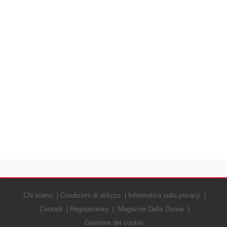
Chi siamo
Condizioni di utilizzo
Informativa sulla privacy
Contatti
Regolamento
Magazine Delle Donne
Gestione dei cookie