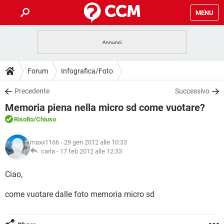
MENU
HOME
COVID-19
GAMING
GUIDE
Forum
Infografica/Foto
INTRATTENIMENTO
ANDROID
COVID-19
GAMING
DOWNLOAD
Precedente
Successivo
iOS
WINDOWS 10
INTRATTENIMENTO
ANDROID
Memoria piena nella micro sd come vuotare?
INSTAGRAM
COVID-19
WHATSAPP
GAMING
FORUM
iOS
WINDOWS 10
Risolto
/Chiuso
TIKTOK
INTRATTENIMENTO
FACEBOOK
ANDROID
INSTAGRAM
COVID-19
WHATSAPP
GAMING
GLOSSARIO
HARDWARE
iOS
maxx1166
- 29 gen 2012 alle 10:33
WINDOWS 10
TIKTOK
INTRATTENIMENTO
FACEBOOK
ANDROID
carla -
17 feb 2012 alle 12:33
INSTAGRAM
COVID-19
WHATSAPP
GAMING
HARDWARE
iOS
WINDOWS 10
Ciao,
TIKTOK
INTRATTENIMENTO
FACEBOOK
ANDROID
INSTAGRAM
WHATSAPP
come vuotare dalle foto memoria micro sd
HARDWARE
iOS
WINDOWS 10
TIKTOK
FACEBOOK
INSTAGRAM
WHATSAPP
HARDWARE