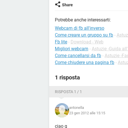
Share
Potrebbe anche interessarti:
Webcam di fb all'inverso
Come creare un gruppo su fb
-
Astuz
Fb lite
-
Download - Web
Migliori webcam
-
Astuzie -Guida all
Come cancellarsi da fb
-
Astuzie -F
Come chiudere una pagina fb
-
Astu
1 risposta
RISPOSTA 1 / 1
antonella
23 gen 2012 alle 15:15
ciao g