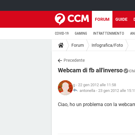
FORUM
GUIDE
COVID-19
GAMING
INTRATTENIMENTO
AN
Forum
Infografica/Foto
Precedente
Webcam di fb all'inverso
Chi
g
- 22 gen 2012 alle 11:58
antonella -
23 gen 2012 alle 15:1
Ciao, ho un problema con la webcam 