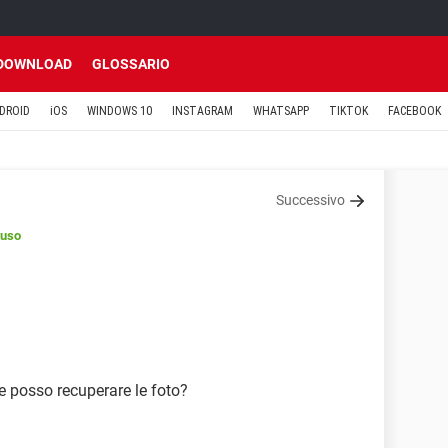
DOWNLOAD
GLOSSARIO
DROID
iOS
WINDOWS 10
INSTAGRAM
WHATSAPP
TIKTOK
FACEBOOK
Successivo
iuso
me posso recuperare le foto?