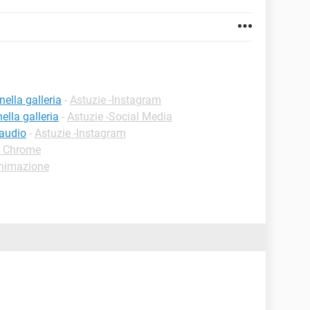
ella galleria
-
Astuzie -Instagram
ella galleria
-
Astuzie -Social Media
 audio
-
Astuzie -Instagram
e Chrome
nimazione