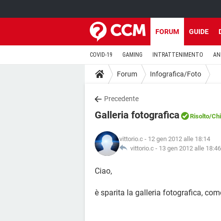
FORUM
GUIDE
COVID-19
GAMING
INTRATTENIMENTO
AN
Forum
Infografica/Foto
Precedente
Galleria fotografica
Risolto
/Ch
vittorio.c
- 12 gen 2012 alle 18:14
vittorio.c -
13 gen 2012 alle 18:46
Ciao,
è sparita la galleria fotografica, co