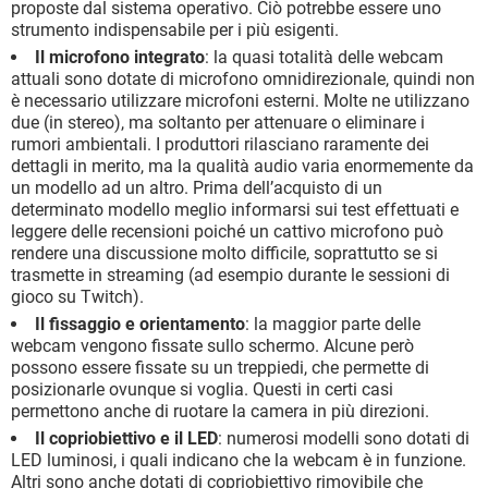
proposte dal sistema operativo. Ciò potrebbe essere uno
strumento indispensabile per i più esigenti.
Il microfono integrato
: la quasi totalità delle webcam
attuali sono dotate di microfono omnidirezionale, quindi non
è necessario utilizzare microfoni esterni. Molte ne utilizzano
due (in stereo), ma soltanto per attenuare o eliminare i
rumori ambientali. I produttori rilasciano raramente dei
dettagli in merito, ma la qualità audio varia enormemente da
un modello ad un altro. Prima dell’acquisto di un
determinato modello meglio informarsi sui test effettuati e
leggere delle recensioni poiché un cattivo microfono può
rendere una discussione molto difficile, soprattutto se si
trasmette in streaming (ad esempio durante le sessioni di
gioco su Twitch).
Il fissaggio e orientamento
: la maggior parte delle
webcam vengono fissate sullo schermo. Alcune però
possono essere fissate su un treppiedi, che permette di
posizionarle ovunque si voglia. Questi in certi casi
permettono anche di ruotare la camera in più direzioni.
Il copriobiettivo e il LED
: numerosi modelli sono dotati di
LED luminosi, i quali indicano che la webcam è in funzione.
Altri sono anche dotati di copriobiettivo rimovibile che