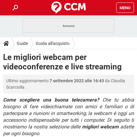
MENU
HOME
COVID-19
GAMING
GUIDE
Guide
Guida all'acquisto
INTRATTENIMENTO
ANDROID
COVID-19
GAMING
DOWNLOAD
Le migliori webcam per
iOS
WINDOWS 10
INTRATTENIMENTO
ANDROID
videoconferenze e live streaming
INSTAGRAM
COVID-19
WHATSAPP
GAMING
FORUM
iOS
WINDOWS 10
TIKTOK
INTRATTENIMENTO
FACEBOOK
ANDROID
Ultimo aggiornamento
7 settembre 2022 alle 16:43
da
Claudia
INSTAGRAM
COVID-19
WHATSAPP
GAMING
GLOSSARIO
HARDWARE
iOS
Scarciolla
.
WINDOWS 10
TIKTOK
INTRATTENIMENTO
FACEBOOK
ANDROID
INSTAGRAM
COVID-19
WHATSAPP
GAMING
Come scegliere una buona telecamera?
Che tu abbia
HARDWARE
iOS
WINDOWS 10
bisogno di fare videochiamate con amici e familiari o di
TIKTOK
INTRATTENIMENTO
FACEBOOK
ANDROID
partecipare a riunioni in smartworking, la webcam è oggi un
INSTAGRAM
WHATSAPP
HARDWARE
iOS
WINDOWS 10
accessorio indispensabile per tutti i computer. Di seguito ti
TIKTOK
FACEBOOK
mostriamo la nostra selezione delle
migliori webcam
adatte
INSTAGRAM
WHATSAPP
per ogni bisogno
.
HARDWARE