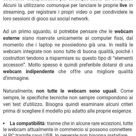
Alcuni la utilizzano comunque per lanciare le proprie
live
in
streaming, per registrare i propri video o per condividere le
loro sessioni di gioco sui social network.
Ad un primo sguardo, si potrebbe pensare che le
webcam
esterne
siano riservate unicamente ai computer fissi, dal
momento che i laptop ne possiedono già una. In realtà le
webcam integrate non sono tutte di buona qualità, poiché i
costruttori tendono a risparmiare su questo tipo di “elementi
accessori”. Molto spesso è quindi preferibile dotarsi di una
webcam indipendente
che offre una migliore qualità
d’immagine.
Naturalmente,
non tutte le webcam sono uguali
. Come
sempre, le specifiche tecniche non sempre corrispondono ai
veri test d’utilizzo. Bisogna quindi esaminare alcuni criteri
prima di scegliere il modello più adatto alle proprie esigenze.
La compatibilità
: tranne che in alcune rare eccezioni, tutte
le webcam attualmente in commercio si possono connettere
al PC tramite cavo USB. In generale non bisogna installare