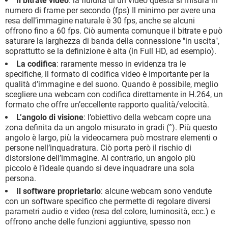
Il bitrate video
: la fluidità di un video questa si misura in
numero di frame per secondo (fps) Il minimo per avere una
resa dell’immagine naturale è 30 fps, anche se alcuni
offrono fino a 60 fps. Ciò aumenta comunque il bitrate e può
saturare la larghezza di banda della connessione "in uscita",
soprattutto se la definizione è alta (in Full HD, ad esempio).
La codifica
: raramente messo in evidenza tra le
specifiche, il formato di codifica video è importante per la
qualità d’immagine e del suono. Quando è possibile, meglio
scegliere una webcam con codifica direttamente in H.264, un
formato che offre un’eccellente rapporto qualità/velocità.
L’angolo di visione
: l’obiettivo della webcam copre una
zona definita da un angolo misurato in gradi (°). Più questo
angolo è largo, più la videocamera può mostrare elementi o
persone nell’inquadratura. Ciò porta però il rischio di
distorsione dell’immagine. Al contrario, un angolo più
piccolo è l’ideale quando si deve inquadrare una sola
persona.
Il software proprietario
: alcune webcam sono vendute
con un software specifico che permette di regolare diversi
parametri audio e video (resa del colore, luminosità, ecc.) e
offrono anche delle funzioni aggiuntive, spesso non