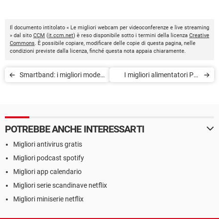
Il documento intitolato « Le migliori webcam per videoconferenze e live streaming
» dal sito
CCM
(
it.ccm.net
) è reso disponibile sotto i termini della licenza
Creative
Commons
. È possibile copiare, modificare delle copie di questa pagina, nelle
condizioni previste dalla licenza, finché questa nota appaia chiaramente.
Smartband: i migliori modelli
I migliori alimentatori PC:
del 2022
potenza, efficienza
energetica, prezzo
POTREBBE ANCHE INTERESSARTI
Migliori antivirus gratis
Migliori podcast spotify
Migliori app calendario
Migliori serie scandinave netflix
Migliori miniserie netflix