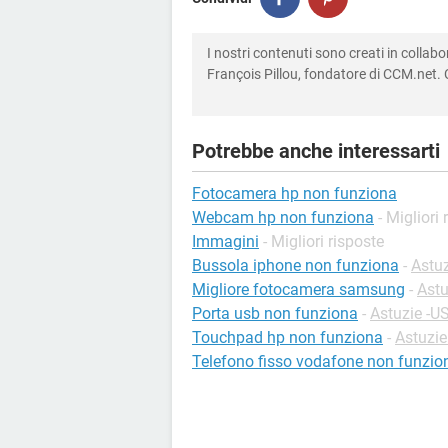
I nostri contenuti sono creati in colla
François Pillou, fondatore di CCM.net. C
Potrebbe anche interessarti
Fotocamera hp non funziona
Webcam hp non funziona
- Migliori
Immagini
- Migliori risposte
Bussola iphone non funziona
-
Astuz
Migliore fotocamera samsung
-
Astu
Porta usb non funziona
-
Astuzie -U
Touchpad hp non funziona
-
Astuzie
Telefono fisso vodafone non funzio