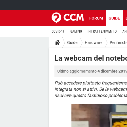
FORUM
GUIDE
COVID-19
GAMING
INTRATTENIMENTO
AN
Guide
Hardware
Periferich
La webcam del notebo
Ultimo aggiornamento
4 dicembre 2019
Può accedere piuttosto frequentemen
integrata non si attivi. Se la webca
risolvere questo fastidioso problem