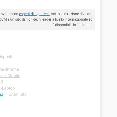
borazione con
esperti di high-tech
, sotto la direzione di Jean-
CM è un sito di high-tech leader a livello internazionale ed
è disponibile in 11 lingue.
 risposte
ie -IPhone
zie -Mobile
SB
 -Laptop
na
-
Forum rete