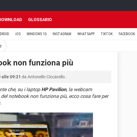
DOWNLOAD
GLOSSARIO
DROID
iOS
WINDOWS 10
INSTAGRAM
WHATSAPP
TIKTOK
FACEBOOK
e
ok non funziona più
 alle 09:21
da
Antonello Ciccarello
.
te che, su i laptop
HP Pavilion
, la webcam
m del notebook non funziona più, ecco cosa fare per
a
.