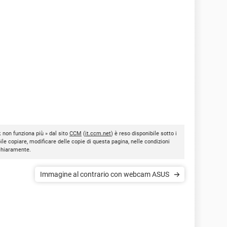
 non funziona più » dal sito
CCM
(
it.ccm.net
) è reso disponibile sotto i
bile copiare, modificare delle copie di questa pagina, nelle condizioni
 chiaramente.
Immagine al contrario con webcam ASUS