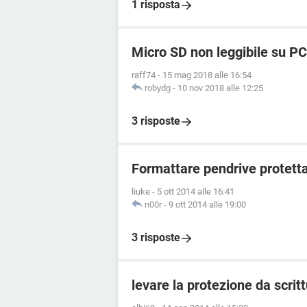
1 risposta
Micro SD non leggibile su PC
raff74
-
15 mag 2018 alle 16:54
robydg
-
10 nov 2018 alle 12:25
3 risposte
Formattare pendrive protetta
liuke
-
5 ott 2014 alle 16:41
n00r
-
9 ott 2014 alle 19:00
3 risposte
levare la protezione da scri