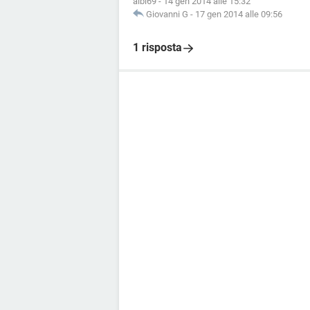
albi69
-
14 gen 2014 alle 15:32
Giovanni G
-
17 gen 2014 alle 09:56
1 risposta