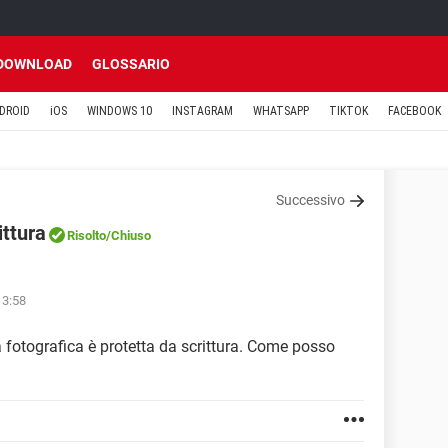
DOWNLOAD
GLOSSARIO
DROID
iOS
WINDOWS 10
INSTAGRAM
WHATSAPP
TIKTOK
FACEBOOK
Successivo
ittura
Risolto
/Chiuso
13:58
otografica è protetta da scrittura. Come posso