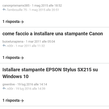
canonprixmamx385
-
1 mag 2015 alle 18:52
l'embrouille 75
-
1 mag 2015 alle 20:51
1 risposta
come faccio a installare una stampante Canon
buioelunapiena
-
1 mar 2011 alle 05:04
n00r
-
1 mar 2011 alle 11:32
1 risposta
Istallare stampante EPSON Stylus SX215 su
Windows 10
greenlive
-
19 lug 2016 alle 14:14
n00r
-
19 lug 2016 alle 14:39
1 risposta