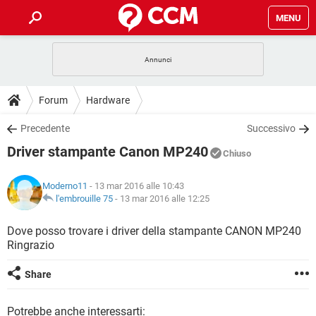
MENU
HOME
COVID-19
GAMING
GUIDE
Forum
Hardware
INTRATTENIMENTO
ANDROID
COVID-19
GAMING
DOWNLOAD
Precedente
Successivo
iOS
WINDOWS 10
INTRATTENIMENTO
ANDROID
Driver stampante Canon MP240
INSTAGRAM
COVID-19
WHATSAPP
GAMING
Chiuso
FORUM
iOS
WINDOWS 10
TIKTOK
INTRATTENIMENTO
FACEBOOK
ANDROID
Moderno11
- 13 mar 2016 alle 10:43
INSTAGRAM
COVID-19
WHATSAPP
GAMING
GLOSSARIO
l'embrouille 75
-
13 mar 2016 alle 12:25
HARDWARE
iOS
WINDOWS 10
TIKTOK
INTRATTENIMENTO
FACEBOOK
ANDROID
INSTAGRAM
COVID-19
WHATSAPP
GAMING
Dove posso trovare i driver della stampante CANON MP240
HARDWARE
iOS
WINDOWS 10
Ringrazio
TIKTOK
INTRATTENIMENTO
FACEBOOK
ANDROID
INSTAGRAM
WHATSAPP
HARDWARE
iOS
WINDOWS 10
Share
TIKTOK
FACEBOOK
INSTAGRAM
WHATSAPP
HARDWARE
Potrebbe anche interessarti: