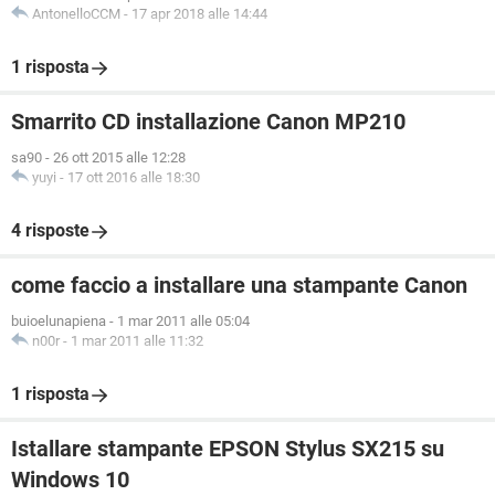
AntonelloCCM
-
17 apr 2018 alle 14:44
1 risposta
Smarrito CD installazione Canon MP210
sa90
-
26 ott 2015 alle 12:28
yuyi
-
17 ott 2016 alle 18:30
4 risposte
come faccio a installare una stampante Canon
buioelunapiena
-
1 mar 2011 alle 05:04
n00r
-
1 mar 2011 alle 11:32
1 risposta
Istallare stampante EPSON Stylus SX215 su
Windows 10