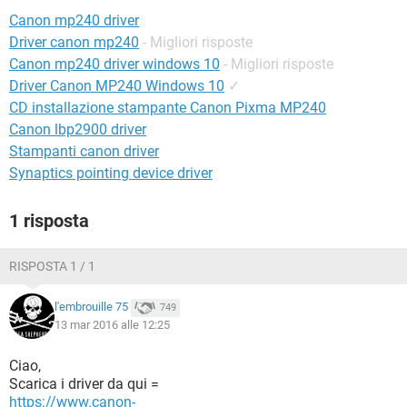
TIKTOK
FACEBOOK
Canon mp240 driver
HARDWARE
Driver canon mp240
- Migliori risposte
Canon mp240 driver windows 10
- Migliori risposte
Driver Canon MP240 Windows 10
✓
CD installazione stampante Canon Pixma MP240
Canon lbp2900 driver
Stampanti canon driver
Synaptics pointing device driver
1 risposta
RISPOSTA 1 / 1
l'embrouille 75
749
13 mar 2016 alle 12:25
Ciao,
Scarica i driver da qui =
https://www.canon-