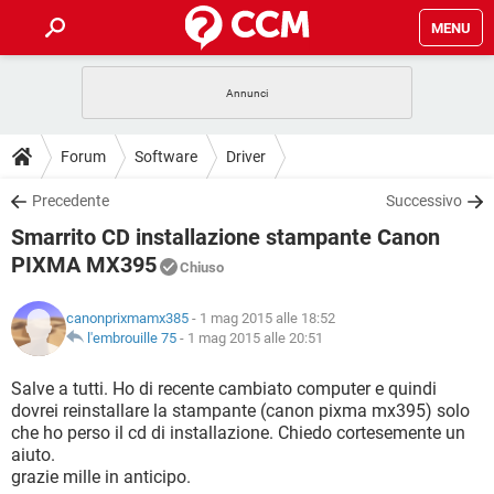
MENU
HOME
COVID-19
GAMING
GUIDE
Forum
Software
Driver
INTRATTENIMENTO
ANDROID
COVID-19
GAMING
DOWNLOAD
Precedente
Successivo
iOS
WINDOWS 10
INTRATTENIMENTO
ANDROID
Smarrito CD installazione stampante Canon
INSTAGRAM
COVID-19
WHATSAPP
GAMING
FORUM
iOS
WINDOWS 10
PIXMA MX395
Chiuso
TIKTOK
INTRATTENIMENTO
FACEBOOK
ANDROID
INSTAGRAM
COVID-19
WHATSAPP
GAMING
GLOSSARIO
HARDWARE
iOS
WINDOWS 10
canonprixmamx385
- 1 mag 2015 alle 18:52
TIKTOK
INTRATTENIMENTO
FACEBOOK
ANDROID
l'embrouille 75
-
1 mag 2015 alle 20:51
INSTAGRAM
COVID-19
WHATSAPP
GAMING
HARDWARE
iOS
WINDOWS 10
Salve a tutti. Ho di recente cambiato computer e quindi
TIKTOK
INTRATTENIMENTO
FACEBOOK
ANDROID
INSTAGRAM
WHATSAPP
dovrei reinstallare la stampante (canon pixma mx395) solo
HARDWARE
iOS
WINDOWS 10
che ho perso il cd di installazione. Chiedo cortesemente un
TIKTOK
FACEBOOK
aiuto.
INSTAGRAM
WHATSAPP
grazie mille in anticipo.
HARDWARE