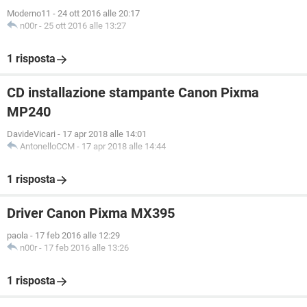
Moderno11
-
24 ott 2016 alle 20:17
n00r
-
25 ott 2016 alle 13:27
1 risposta
CD installazione stampante Canon Pixma
MP240
DavideVicari
-
17 apr 2018 alle 14:01
AntonelloCCM
-
17 apr 2018 alle 14:44
1 risposta
Driver Canon Pixma MX395
paola
-
17 feb 2016 alle 12:29
n00r
-
17 feb 2016 alle 13:26
1 risposta